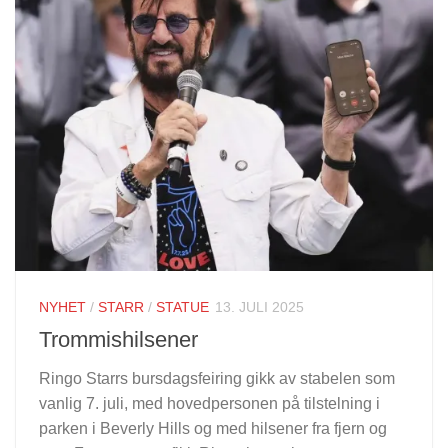
NYHET
/
STARR
/
STATUE
13. JULI 2025
Trommishilsener
Ringo Starrs bursdagsfeiring gikk av stabelen som
vanlig 7. juli, med hovedpersonen på tilstelning i
parken i Beverly Hills og med hilsener fra fjern og