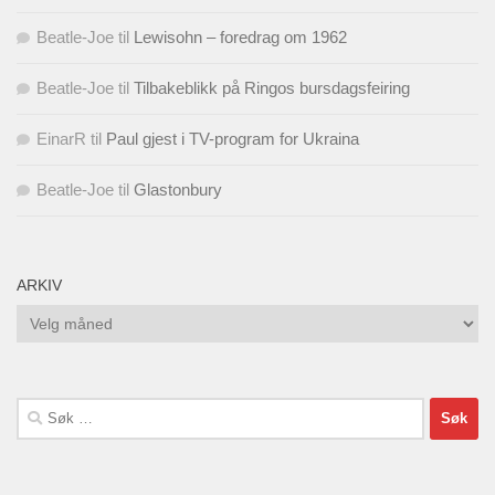
Beatle-Joe
til
Lewisohn – foredrag om 1962
Beatle-Joe
til
Tilbakeblikk på Ringos bursdagsfeiring
EinarR
til
Paul gjest i TV-program for Ukraina
Beatle-Joe
til
Glastonbury
ARKIV
Arkiv
Søk
etter: