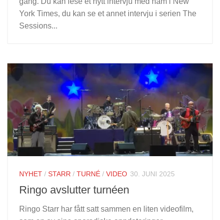
gang. Du kan lese et nytt intervju med ham i New
York Times, du kan se et annet intervju i serien The
Sessions...
NYHET
/
STARR
/
TURNÉ
/
VIDEO
30. JUNI 2025
Ringo avslutter turnéen
Ringo Starr har fått satt sammen en liten videofilm,