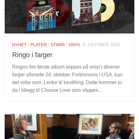
NYHET
/
PLATER
/
STARR
/
VINYL
8. OKTOBER 2025
Ringo i farger
Ringos fire første album slippes på vinyl i diverse
farger allerede 24. oktober. Fortrinnsvis i USA, kan
det virke som. Lenke til bestilling. Dette kommer jo
da i tillegg til Choose Love som slippes...