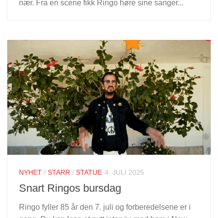
nær. Fra en scene fikk Ringo høre sine sanger...
NYHET
/
STARR
/
STATUE
4. JULI 2025
Snart Ringos bursdag
Ringo fyller 85 år den 7. juli og forberedelsene er i