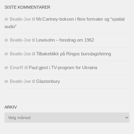
SISTE KOMMENTARER
Beatle-Joe
til
McCartney-boksen i flere formater og “spatial
audio”
Beatle-Joe
til
Lewisohn – foredrag om 1962
Beatle-Joe
til
Tilbakeblikk på Ringos bursdagsfeiring
EinarR
til
Paul gjest i TV-program for Ukraina
Beatle-Joe
til
Glastonbury
ARKIV
Arkiv