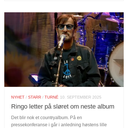
NYHET
/
STARR
/
TURNÉ
10. SEPTEMBER 2025
Ringo letter på sløret om neste album
Det blir nok et countryalbum. På en
pressekonferanse i går i anledning høstens lille