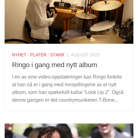
NYHET
/
PLATER
/
STARR
1. AUGUST 2025
Ringo i gang med nytt album
I en av sine video-oppdateringer kan Ringo fortelle
at han nå er i gang med innspillingene av et nytt
album, som han spøkefullt kallar “Look Up 2”. Også
denne gangen er det countrymusikeren T-Bone...