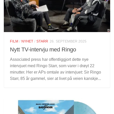
FILM
/
NYHET
/
STARR
26. SEPTEMBER 2025
Nytt TV-intervju med Ringo
Associated press har offentliggjort dette nye
intervjuet med Ringo Starr, som varer i drøyt 22
minutter. Her er APs omtale av intervjuet: Sir Ringo
Starr, 85 år gammel, sier at livet på veien kanskje...