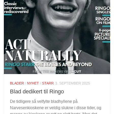
BLADER
/
NYHET
/
STARR
3. SEPTEMBER 2025
Blad dedikert til Ringo
De tidligere så velfylte bladhyllene på
Narvesenkioskene er veldig slukne i disse tider, og