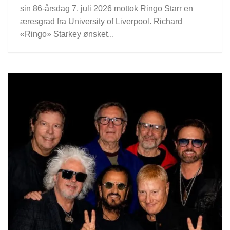
sin 86-årsdag 7. juli 2026 mottok Ringo Starr en
æresgrad fra University of Liverpool. Richard
«Ringo» Starkey ønsket...