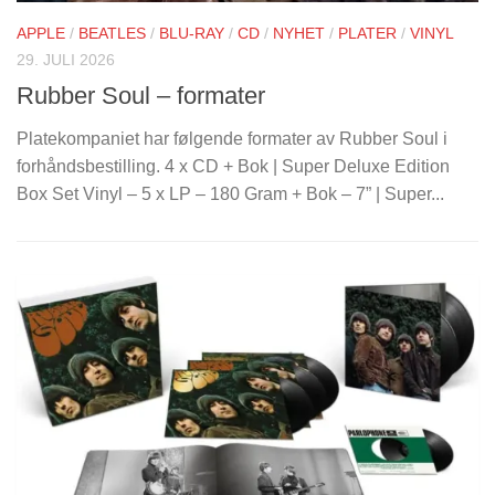
APPLE
/
BEATLES
/
BLU-RAY
/
CD
/
NYHET
/
PLATER
/
VINYL
29. JULI 2026
Rubber Soul – formater
Platekompaniet har følgende formater av Rubber Soul i
forhåndsbestilling. 4 x CD + Bok | Super Deluxe Edition
Box Set Vinyl – 5 x LP – 180 Gram + Bok – 7” | Super...