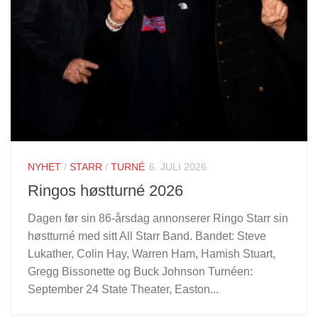
NYHET
/
STARR
/
TURNÉ
6. JULI 2026
Ringos høstturné 2026
Dagen før sin 86-årsdag annonserer Ringo Starr sin
høstturné med sitt All Starr Band. Bandet: Steve
Lukather, Colin Hay, Warren Ham, Hamish Stuart,
Gregg Bissonette og Buck Johnson Turnéen:
September 24 State Theater, Easton...