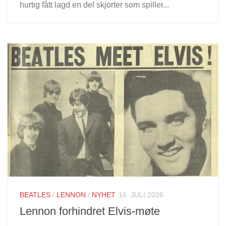
hurtig fått lagd en del skjorter som spiller...
BEATLES
/
LENNON
/
NYHET
16. JULI 2026
Lennon forhindret Elvis-møte