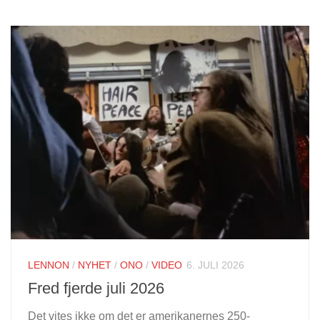
LENNON
/
NYHET
/
ONO
/
VIDEO
6. JULI 2026
Fred fjerde juli 2026
Det vites ikke om det er amerikanernes 250-