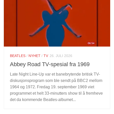
BEATLES
/
NYHET
/
TV
26. JULI 2026
Abbey Road TV-spesial fra 1969
Late Night Line-Up var et banebrytende britisk TV-
diskusjonsprogram som ble sendt på BBC2 mellom
1964 og 1972. Fredag ​​19. september 1969 viet
programmet et helt 33-minutters show til å fremheve
det da kommende Beatles-albumet...