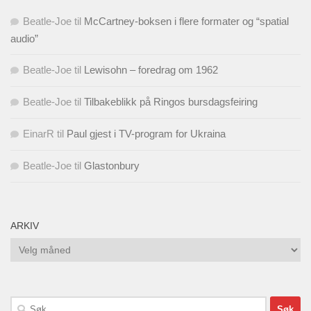
Beatle-Joe
til
McCartney-boksen i flere formater og “spatial
audio”
Beatle-Joe
til
Lewisohn – foredrag om 1962
Beatle-Joe
til
Tilbakeblikk på Ringos bursdagsfeiring
EinarR
til
Paul gjest i TV-program for Ukraina
Beatle-Joe
til
Glastonbury
ARKIV
Arkiv
Søk