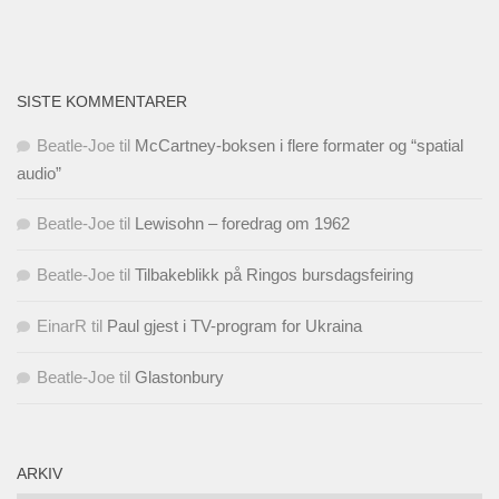
SISTE KOMMENTARER
Beatle-Joe
til
McCartney-boksen i flere formater og “spatial
audio”
Beatle-Joe
til
Lewisohn – foredrag om 1962
Beatle-Joe
til
Tilbakeblikk på Ringos bursdagsfeiring
EinarR
til
Paul gjest i TV-program for Ukraina
Beatle-Joe
til
Glastonbury
ARKIV