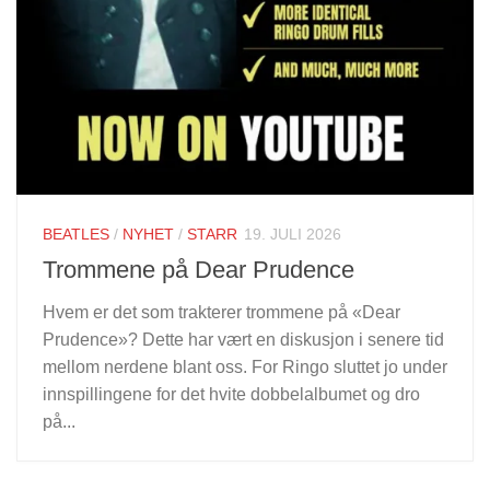
BEATLES
/
NYHET
/
STARR
19. JULI 2026
Trommene på Dear Prudence
Hvem er det som trakterer trommene på «Dear
Prudence»? Dette har vært en diskusjon i senere tid
mellom nerdene blant oss. For Ringo sluttet jo under
innspillingene for det hvite dobbelalbumet og dro
på...