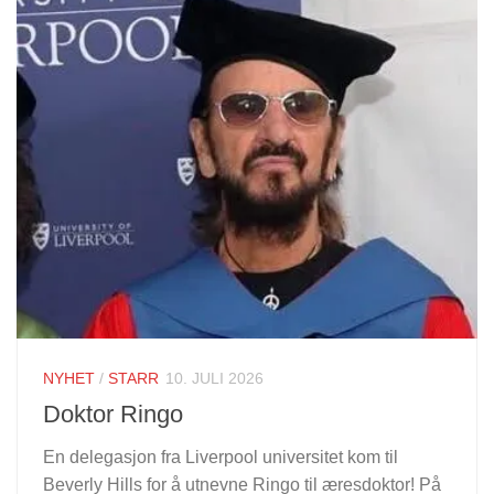
NYHET
/
STARR
10. JULI 2026
Doktor Ringo
En delegasjon fra Liverpool universitet kom til
Beverly Hills for å utnevne Ringo til æresdoktor! På