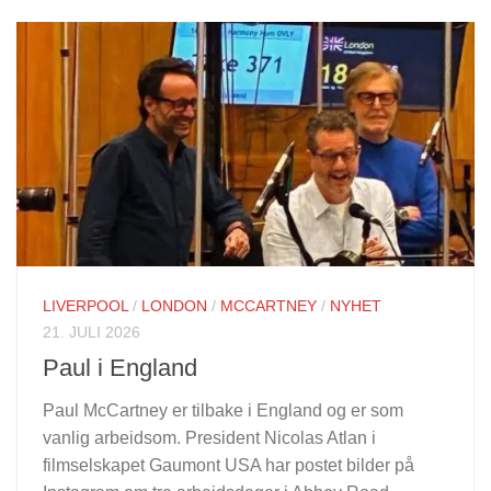
LIVERPOOL
/
LONDON
/
MCCARTNEY
/
NYHET
21. JULI 2026
Paul i England
Paul McCartney er tilbake i England og er som
vanlig arbeidsom. President Nicolas Atlan i
filmselskapet Gaumont USA har postet bilder på