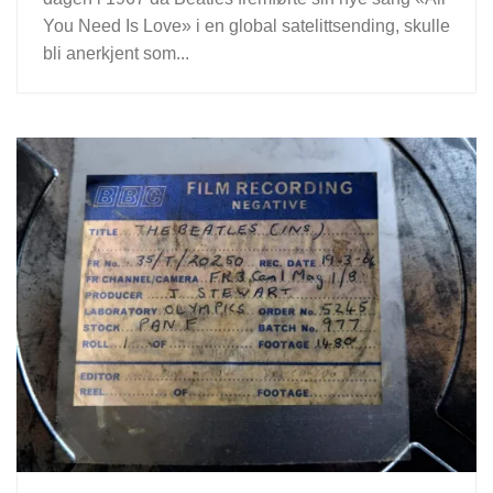
You Need Is Love» i en global satelittsending, skulle
bli anerkjent som...