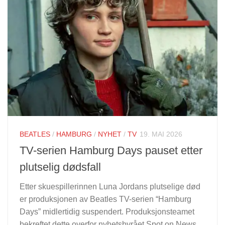
BEATLES
/
HAMBURG
/
NYHET
/
TV
19. MAI 2026
TV-serien Hamburg Days pauset etter
plutselig dødsfall
Etter skuespillerinnen Luna Jordans plutselige død
er produksjonen av Beatles TV-serien “Hamburg
Days” midlertidig suspendert. Produksjonsteamet
bekreftet dette overfor nyhetsbyrået Spot on News.