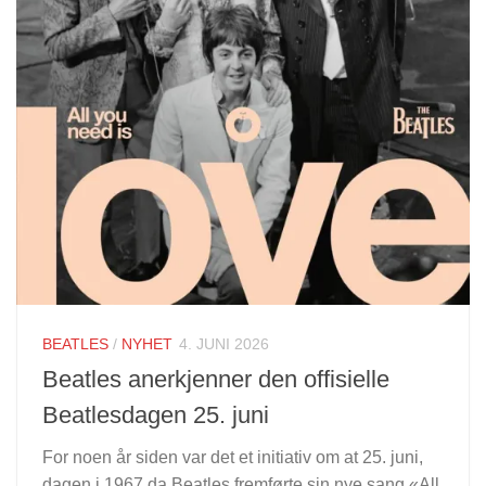
BEATLES
/
NYHET
4. JUNI 2026
Beatles anerkjenner den offisielle
Beatlesdagen 25. juni
For noen år siden var det et initiativ om at 25. juni,
dagen i 1967 da Beatles fremførte sin nye sang «All