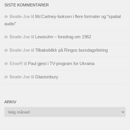
SISTE KOMMENTARER
Beatle-Joe
til
McCartney-boksen i flere formater og “spatial
audio”
Beatle-Joe
til
Lewisohn – foredrag om 1962
Beatle-Joe
til
Tilbakeblikk på Ringos bursdagsfeiring
EinarR
til
Paul gjest i TV-program for Ukraina
Beatle-Joe
til
Glastonbury
ARKIV
Arkiv