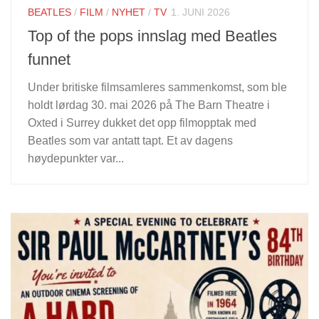
BEATLES
/
FILM
/
NYHET
/
TV
1. JUNI 2026
Top of the pops innslag med Beatles
funnet
Under britiske filmsamleres sammenkomst, som ble
holdt lørdag 30. mai 2026 på The Barn Theatre i
Oxted i Surrey dukket det opp filmopptak med
Beatles som var antatt tapt. Et av dagens
høydepunkter var...