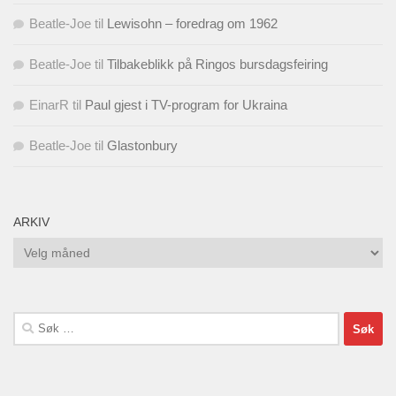
Beatle-Joe
til
Lewisohn – foredrag om 1962
Beatle-Joe
til
Tilbakeblikk på Ringos bursdagsfeiring
EinarR
til
Paul gjest i TV-program for Ukraina
Beatle-Joe
til
Glastonbury
ARKIV
Arkiv
Søk
etter: