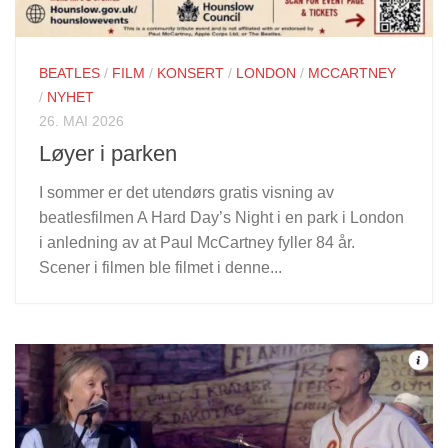
BEATLES
/
FILM
/
KONSERT
/
LONDON
/
MCCARTNEY
/
NYHET
26. MAI 2026
Løyer i parken
I sommer er det utendørs gratis visning av
beatlesfilmen A Hard Day’s Night i en park i London
i anledning av at Paul McCartney fyller 84 år.
Scener i filmen ble filmet i denne...