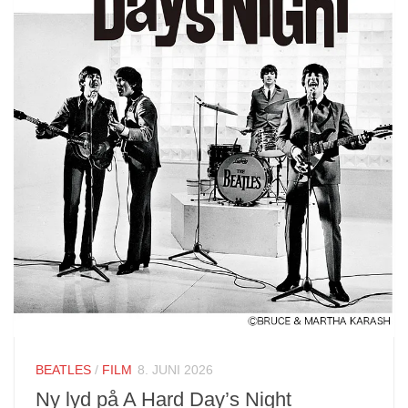
BEATLES
/
FILM
8. JUNI 2026
Ny lyd på A Hard Day’s Night