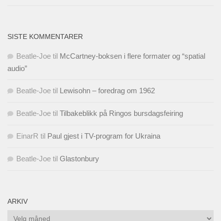
SISTE KOMMENTARER
Beatle-Joe
til
McCartney-boksen i flere formater og “spatial
audio”
Beatle-Joe
til
Lewisohn – foredrag om 1962
Beatle-Joe
til
Tilbakeblikk på Ringos bursdagsfeiring
EinarR
til
Paul gjest i TV-program for Ukraina
Beatle-Joe
til
Glastonbury
ARKIV
Arkiv