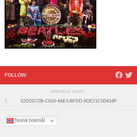
FOLLOW:
PREVIOUS STORY
62DDD72B-C610-4AE3-BFDD-8DE21C5D616F
Norsk bokmål