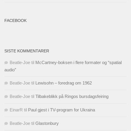
FACEBOOK
SISTE KOMMENTARER
Beatle-Joe
til
McCartney-boksen i flere formater og “spatial
audio”
Beatle-Joe
til
Lewisohn – foredrag om 1962
Beatle-Joe
til
Tilbakeblikk på Ringos bursdagsfeiring
EinarR
til
Paul gjest i TV-program for Ukraina
Beatle-Joe
til
Glastonbury