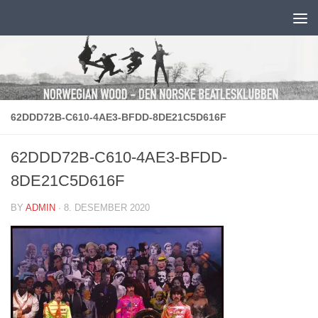
Skip to content
62DDD72B-C610-4AE3-BFDD-8DE21C5D616F
62DDD72B-C610-4AE3-BFDD-
8DE21C5D616F
BY
ADMIN
·
8. DESEMBER 2020