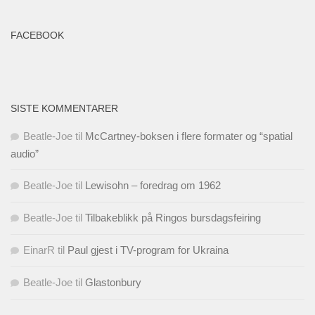
FACEBOOK
SISTE KOMMENTARER
Beatle-Joe
til
McCartney-boksen i flere formater og “spatial
audio”
Beatle-Joe
til
Lewisohn – foredrag om 1962
Beatle-Joe
til
Tilbakeblikk på Ringos bursdagsfeiring
EinarR
til
Paul gjest i TV-program for Ukraina
Beatle-Joe
til
Glastonbury