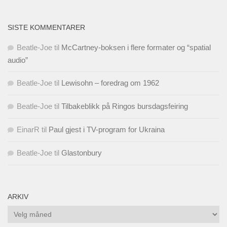
SISTE KOMMENTARER
Beatle-Joe
til
McCartney-boksen i flere formater og “spatial
audio”
Beatle-Joe
til
Lewisohn – foredrag om 1962
Beatle-Joe
til
Tilbakeblikk på Ringos bursdagsfeiring
EinarR
til
Paul gjest i TV-program for Ukraina
Beatle-Joe
til
Glastonbury
ARKIV
Arkiv