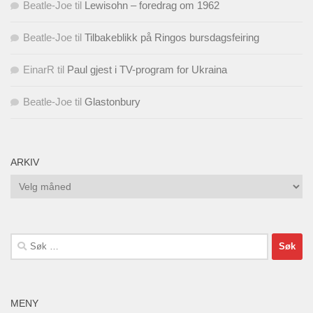
Beatle-Joe
til
Lewisohn – foredrag om 1962
Beatle-Joe
til
Tilbakeblikk på Ringos bursdagsfeiring
EinarR
til
Paul gjest i TV-program for Ukraina
Beatle-Joe
til
Glastonbury
ARKIV
Arkiv
Søk
etter:
MENY