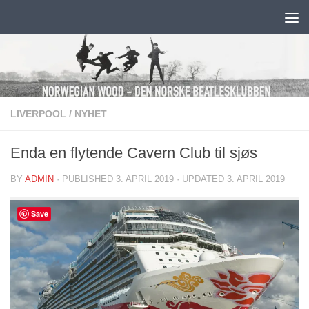
Skip to content
LIVERPOOL
/
NYHET
Enda en flytende Cavern Club til sjøs
BY
ADMIN
· PUBLISHED
3. APRIL 2019
· UPDATED
3. APRIL 2019
Save