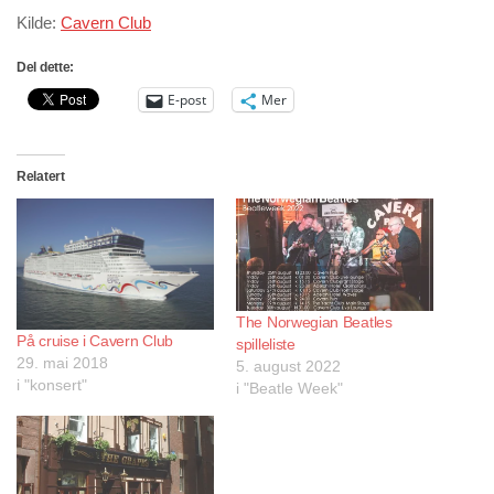
Kilde:
Cavern Club
Del dette:
E-post
Mer
Relatert
The Norwegian Beatles
På cruise i Cavern Club
spilleliste
29. mai 2018
5. august 2022
i "konsert"
i "Beatle Week"