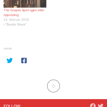
The Grapes åpen igjen etter
oppussing
24. februar 2019
i "Beatle Week"
SHARE
FOLLOW: