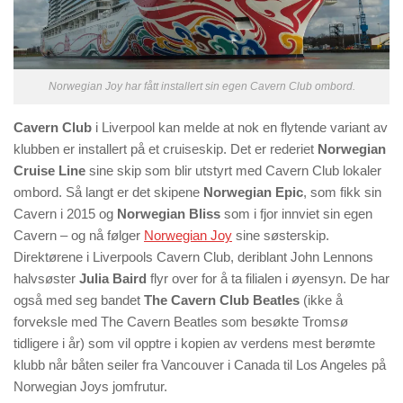
Norwegian Joy har fått installert sin egen Cavern Club ombord.
Cavern Club
i Liverpool kan melde at nok en flytende variant av
klubben er installert på et cruiseskip. Det er rederiet
Norwegian
Cruise Line
sine skip som blir utstyrt med Cavern Club lokaler
ombord. Så langt er det skipene
Norwegian Epic
, som fikk sin
Cavern i 2015 og
Norwegian Bliss
som i fjor innviet sin egen
Cavern – og nå følger
Norwegian Joy
sine søsterskip.
Direktørene i Liverpools Cavern Club, deriblant John Lennons
halvsøster
Julia Baird
flyr over for å ta filialen i øyensyn. De har
også med seg bandet
The Cavern Club Beatles
(ikke å
forveksle med The Cavern Beatles som besøkte Tromsø
tidligere i år) som vil opptre i kopien av verdens mest berømte
klubb når båten seiler fra Vancouver i Canada til Los Angeles på
Norwegian Joys jomfrutur.