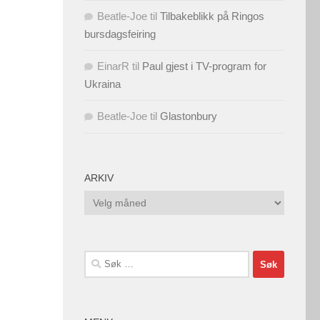
Beatle-Joe
til
Tilbakeblikk på Ringos
bursdagsfeiring
EinarR
til
Paul gjest i TV-program for
Ukraina
Beatle-Joe
til
Glastonbury
ARKIV
Arkiv
Søk
etter: