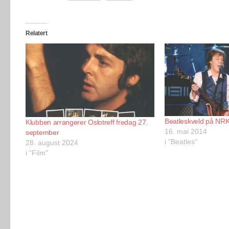
Relatert
Beatleskveld på NR
Klubben arrangerer Oslotreff fredag 27.
16. mai 2014
september
i "Beatles"
28. august 2024
i "Film"