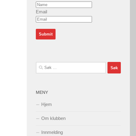
Email
Søk
etter:
MENY
Hjem
Om klubben
Innmelding