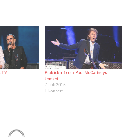
Praktisk info om Paul McCartneys
K TV
konsert
7. juli 2015
i "konsert"