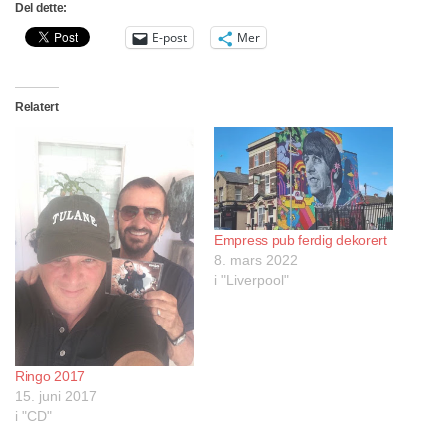
Del dette:
E-post
Mer
Relatert
Empress pub ferdig dekorert
8. mars 2022
i "Liverpool"
Ringo 2017
15. juni 2017
i "CD"