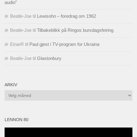
audio”
Beatle-Joe
til
Lewisohn – foredrag om 1962
Beatle-Joe
til
Tilbakeblikk på Ringos bursdagsfeiring
EinarR
til
Paul gjest i TV-program for Ukraina
Beatle-Joe
til
Glastonbury
ARKIV
Arkiv
LENNON 80