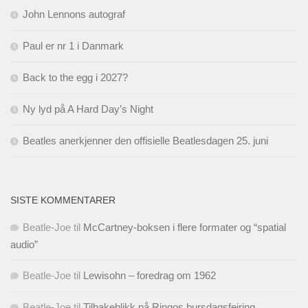
John Lennons autograf
Paul er nr 1 i Danmark
Back to the egg i 2027?
Ny lyd på A Hard Day’s Night
Beatles anerkjenner den offisielle Beatlesdagen 25. juni
SISTE KOMMENTARER
Beatle-Joe
til
McCartney-boksen i flere formater og “spatial
audio”
Beatle-Joe
til
Lewisohn – foredrag om 1962
Beatle-Joe
til
Tilbakeblikk på Ringos bursdagsfeiring