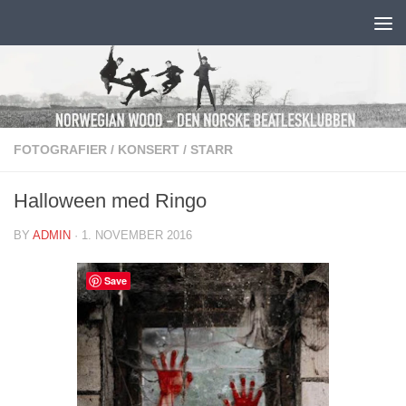
Skip to content
FOTOGRAFIER
/
KONSERT
/
STARR
Halloween med Ringo
BY
ADMIN
·
1. NOVEMBER 2016
Save