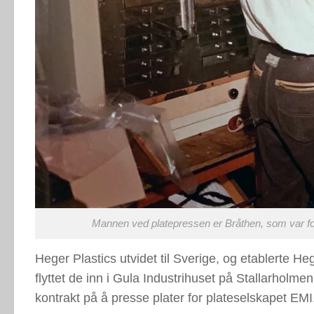
Mannen ved platepressen er Bråthen, som var fo
Heger Plastics utvidet til Sverige, og etablerte Heg
flyttet de inn i Gula Industrihuset på Stallarholme
kontrakt på å presse plater for plateselskapet EMI