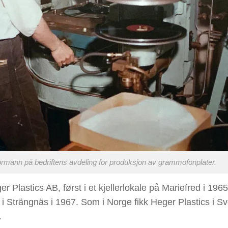
rmann på bedriftens avdeling for produksjon av grammofonplater.
er Plastics AB, først i et kjellerlokale på Mariefred i 196
n i Strängnäs i 1967. Som i Norge fikk Heger Plastics i S
.