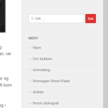
Søk
etter:
MENY
g
Hjem
er, rør
Om klubben
Innmelding
ne og
Norwegian Wood Radio
aft kom
Artikler
Norsk diskografi
g i