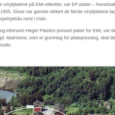
 vinylplatene på EMI-etiketter, var EP-plater – hovedsak
1955. Disse var ganske sikkert de første vinylplatene la
sja/Kjelsås nord i Oslo.
g ettersom Heger Plastics presset plater for EMI, var d
gd. Matrisene, som er grunnlag for platepressing, skal de
tudio.