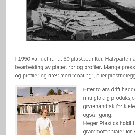
I 1950 var det rundt 50 plastbedrifter. Halvparte
bearbeiding av plater, rør og profiler. Mange press
og profiler og drev med “coating”, eller plastbelegg
Etter to års drift ha
mangfoldig produksjon
grytehåndtak for kjel
også i gang.
Heger Plastics holdt t
grammofonplater for E