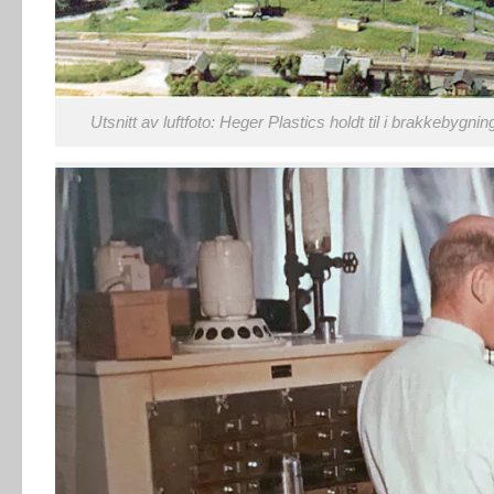
Utsnitt av luftfoto: Heger Plastics holdt til i brakkebyg