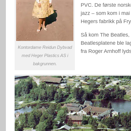
PVC. De første norske
jazz – som kom i mai 
Hegers fabrikk på Fry
Så kom The Beatles, o
Beatlesplatene ble la
Kontordame Reidun Dybvad
fra Roger Arnhoff lyds
med Heger Plastics AS i
bakgrunnen.