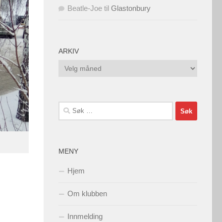
Beatle-Joe
til
Glastonbury
ARKIV
Arkiv
Søk
etter:
MENY
Hjem
Om klubben
Innmelding