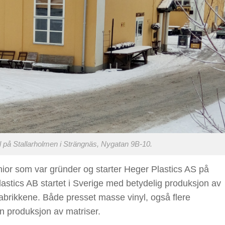
il på Stallarholmen i Strängnäs, Nygatan 9B-10.
or som var gründer og starter Heger Plastics AS på
lastics AB startet i Sverige med betydelig produksjon av
abrikkene. Både presset masse vinyl, også flere
n produksjon av matriser.