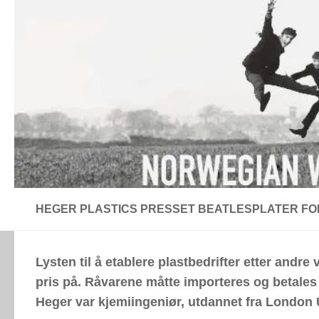
Skip to content
HEGER PLASTICS PRESSET BEATLESPLATER FO
Lysten til å etablere plastbedrifter etter andr
pris på. Råvarene måtte importeres og betale
Heger var kjemiingeniør, utdannet fra London U