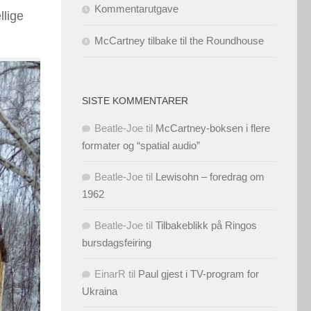
Kommentarutgave
llige
McCartney tilbake til the Roundhouse
SISTE KOMMENTARER
Beatle-Joe
til
McCartney-boksen i flere
formater og “spatial audio”
Beatle-Joe
til
Lewisohn – foredrag om
1962
Beatle-Joe
til
Tilbakeblikk på Ringos
bursdagsfeiring
EinarR
til
Paul gjest i TV-program for
Ukraina