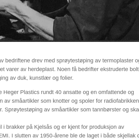
n av bedriftene drev med sprøytestøping av termoplaster o
et varer av herdeplast. Noen få bedrifter ekstruderte bolt
ing av duk, kunstlær og folier.
dde Heger Plastics rundt 40 ansatte og en omfattende og
 av småartikler som knotter og spoler for radiofabrikke
er. Sprøytestøping av småartikler som tannbørster og sk
il i brakker på Kjelsås og er kjent for produksjon av
MI. I slutten av 1950-årene ble de laget i både skjellak o