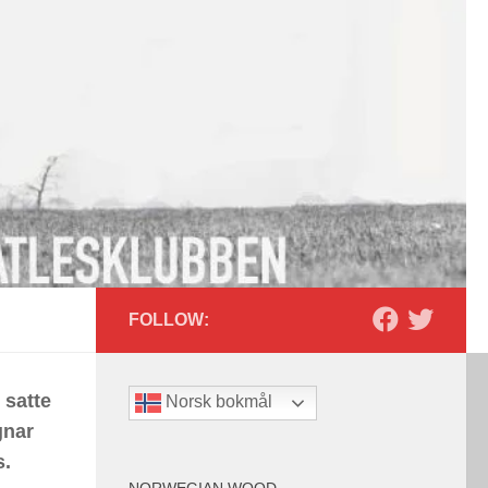
FOLLOW:
 satte
Norsk bokmål
gnar
s.