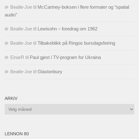
Beatle-Joe
til
McCartney-boksen i flere formater og “spatial
audio”
Beatle-Joe
til
Lewisohn – foredrag om 1962
Beatle-Joe
til
Tilbakeblikk på Ringos bursdagsfeiring
EinarR
til
Paul gjest i TV-program for Ukraina
Beatle-Joe
til
Glastonbury
ARKIV
Arkiv
LENNON 80