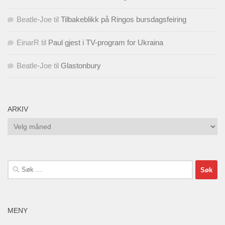
Beatle-Joe
til
Tilbakeblikk på Ringos bursdagsfeiring
EinarR
til
Paul gjest i TV-program for Ukraina
Beatle-Joe
til
Glastonbury
ARKIV
Arkiv
Søk
etter:
MENY