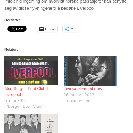
imidlertid ingenting om hvorvidt norske passasjerer kan benytte
seg av disse flyvningene til å besøke Liverpool.
Del dette:
E-post
Mer
Relatert
Med Bergen Beat Club til
Lost weekend blu-ray
Liverpool
26. august 2023
6. mai 2016
i "dokumentar"
i "Bergen Beat Club"