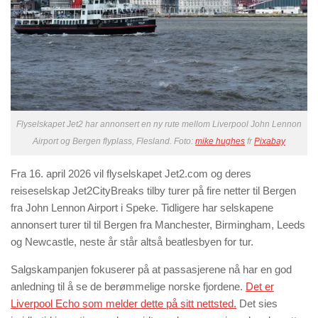
Flyselskapet Jet2 har annonsert en ny rute mellom Liverpool John Lennon
Airport og Bergen flyplass, Flesland. Foto:
mike hughes
fr
Pixabay
Fra 16. april 2026 vil flyselskapet Jet2.com og deres
reiseselskap Jet2CityBreaks tilby turer på fire netter til Bergen
fra John Lennon Airport i Speke. Tidligere har selskapene
annonsert turer til til Bergen fra Manchester, Birmingham, Leeds
og Newcastle, neste år står altså beatlesbyen for tur.
Salgskampanjen fokuserer på at passasjerene nå har en god
anledning til å se de berømmelige norske fjordene.
Det er
Liverpool Echo som melder dette på sitt nettsted.
Det sies