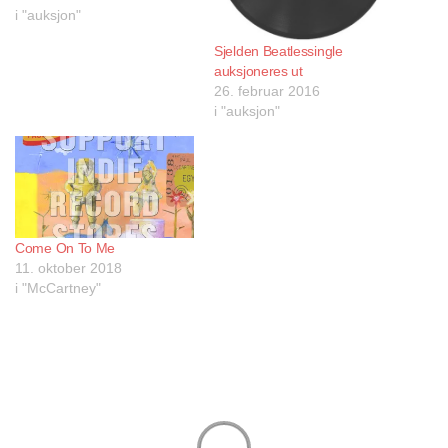
i "auksjon"
Sjelden Beatlessingle
auksjoneres ut
26. februar 2016
i "auksjon"
Come On To Me
11. oktober 2018
i "McCartney"