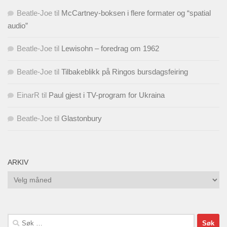
Beatle-Joe
til
McCartney-boksen i flere formater og “spatial
audio”
Beatle-Joe
til
Lewisohn – foredrag om 1962
Beatle-Joe
til
Tilbakeblikk på Ringos bursdagsfeiring
EinarR
til
Paul gjest i TV-program for Ukraina
Beatle-Joe
til
Glastonbury
ARKIV
Arkiv
Søk