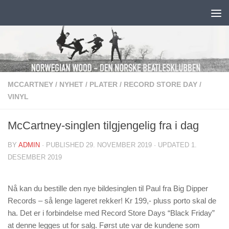
Skip to content
MCCARTNEY
/
NYHET
/
PLATER
/
RECORD STORE DAY
/
VINYL
McCartney-singlen tilgjengelig fra i dag
BY
ADMIN
· PUBLISHED
29. NOVEMBER 2019
· UPDATED
1.
DESEMBER 2019
Nå kan du bestille den nye bildesinglen til Paul fra Big Dipper
Records – så lenge lageret rekker! Kr 199,- pluss porto skal de
ha. Det er i forbindelse med Record Store Days “Black Friday”
at denne legges ut for salg. Først ute var de kundene som