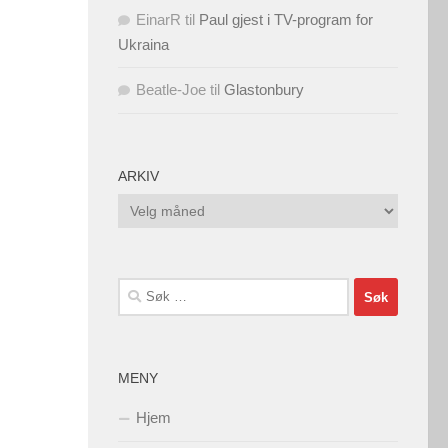
EinarR
til
Paul gjest i TV-program for
Ukraina
Beatle-Joe
til
Glastonbury
ARKIV
Arkiv
Søk
etter:
MENY
Hjem