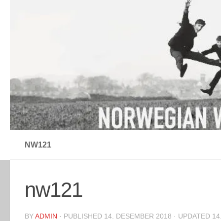
Skip to content
NW121
nw121
BY
ADMIN
· PUBLISHED
14. DESEMBER 2018
· UPDATED
14