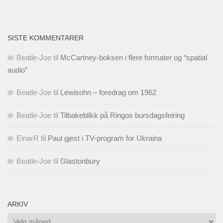
SISTE KOMMENTARER
Beatle-Joe
til
McCartney-boksen i flere formater og “spatial
audio”
Beatle-Joe
til
Lewisohn – foredrag om 1962
Beatle-Joe
til
Tilbakeblikk på Ringos bursdagsfeiring
EinarR
til
Paul gjest i TV-program for Ukraina
Beatle-Joe
til
Glastonbury
ARKIV
Arkiv