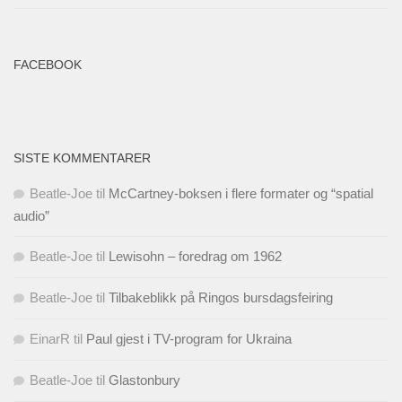
FACEBOOK
SISTE KOMMENTARER
Beatle-Joe
til
McCartney-boksen i flere formater og “spatial
audio”
Beatle-Joe
til
Lewisohn – foredrag om 1962
Beatle-Joe
til
Tilbakeblikk på Ringos bursdagsfeiring
EinarR
til
Paul gjest i TV-program for Ukraina
Beatle-Joe
til
Glastonbury