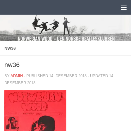
Skip to content
NW36
nw36
BY
ADMIN
· PUBLISHED
14. DESEMBER 2018
· UPDATED
14.
DESEMBER 2018