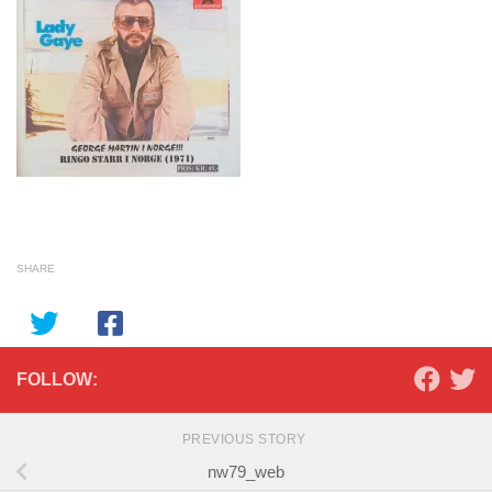
SHARE
FOLLOW:
PREVIOUS STORY
nw79_web