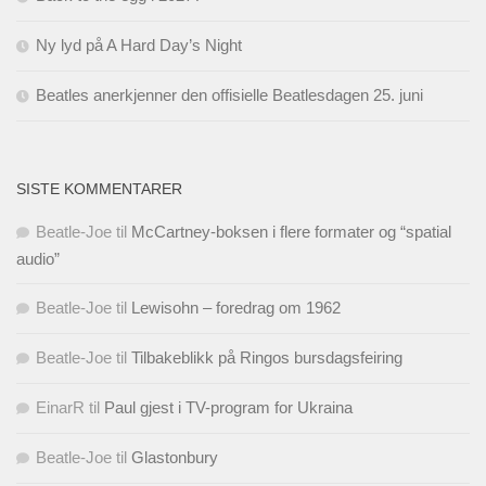
Ny lyd på A Hard Day’s Night
Beatles anerkjenner den offisielle Beatlesdagen 25. juni
SISTE KOMMENTARER
Beatle-Joe
til
McCartney-boksen i flere formater og “spatial
audio”
Beatle-Joe
til
Lewisohn – foredrag om 1962
Beatle-Joe
til
Tilbakeblikk på Ringos bursdagsfeiring
EinarR
til
Paul gjest i TV-program for Ukraina
Beatle-Joe
til
Glastonbury