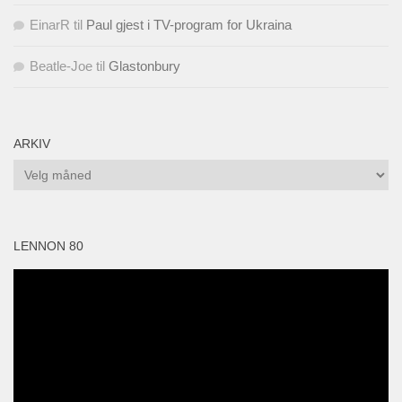
EinarR
til
Paul gjest i TV-program for Ukraina
Beatle-Joe
til
Glastonbury
ARKIV
Arkiv
LENNON 80