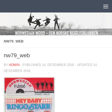
Skip to content
NW79_WEB
nw79_web
BY
ADMIN
· PUBLISHED
14. DESEMBER 2018
· UPDATED
14.
DESEMBER 2018