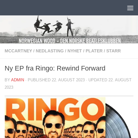
Skip to content
MCCARTNEY
/
NEDLASTING
/
NYHET
/
PLATER
/
STARR
Ny EP fra Ringo: Rewind Forward
BY
ADMIN
· PUBLISHED
22. AUGUST 2023
· UPDATED
22. AUGUST
2023