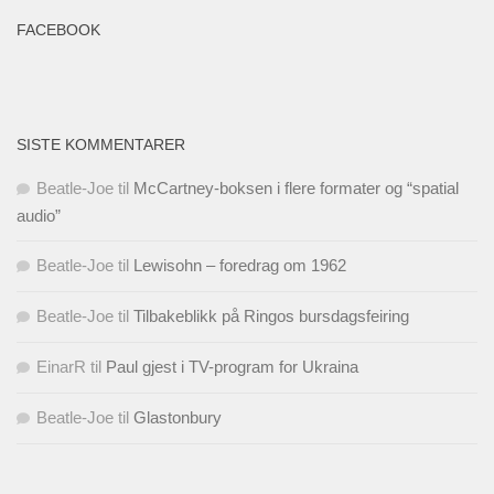
FACEBOOK
SISTE KOMMENTARER
Beatle-Joe
til
McCartney-boksen i flere formater og “spatial
audio”
Beatle-Joe
til
Lewisohn – foredrag om 1962
Beatle-Joe
til
Tilbakeblikk på Ringos bursdagsfeiring
EinarR
til
Paul gjest i TV-program for Ukraina
Beatle-Joe
til
Glastonbury