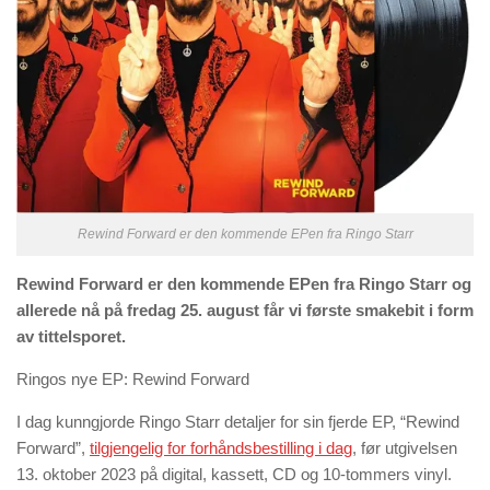
Rewind Forward er den kommende EPen fra Ringo Starr
Rewind Forward er den kommende EPen fra Ringo Starr og
allerede nå på fredag 25. august får vi første smakebit i form
av tittelsporet.
Ringos nye EP: Rewind Forward
I dag kunngjorde Ringo Starr detaljer for sin fjerde EP, “Rewind
Forward”,
tilgjengelig for forhåndsbestilling i dag
, før utgivelsen
13. oktober 2023 på digital, kassett, CD og 10-tommers vinyl.