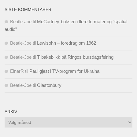
SISTE KOMMENTARER
Beatle-Joe
til
McCartney-boksen i flere formater og “spatial
audio”
Beatle-Joe
til
Lewisohn – foredrag om 1962
Beatle-Joe
til
Tilbakeblikk på Ringos bursdagsfeiring
EinarR
til
Paul gjest i TV-program for Ukraina
Beatle-Joe
til
Glastonbury
ARKIV
Arkiv