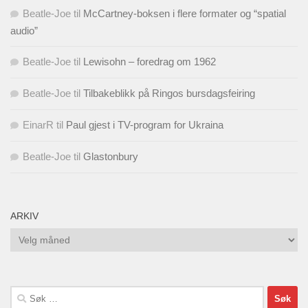
Beatle-Joe
til
McCartney-boksen i flere formater og “spatial
audio”
Beatle-Joe
til
Lewisohn – foredrag om 1962
Beatle-Joe
til
Tilbakeblikk på Ringos bursdagsfeiring
EinarR
til
Paul gjest i TV-program for Ukraina
Beatle-Joe
til
Glastonbury
ARKIV
Arkiv
Søk