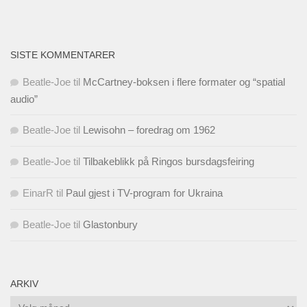
SISTE KOMMENTARER
Beatle-Joe
til
McCartney-boksen i flere formater og “spatial
audio”
Beatle-Joe
til
Lewisohn – foredrag om 1962
Beatle-Joe
til
Tilbakeblikk på Ringos bursdagsfeiring
EinarR
til
Paul gjest i TV-program for Ukraina
Beatle-Joe
til
Glastonbury
ARKIV
Arkiv