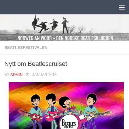
Skip to content
BEATLESFESTIVALEN
Nytt om Beatlescruiset
BY
ADMIN
·
21. JANUAR 2015