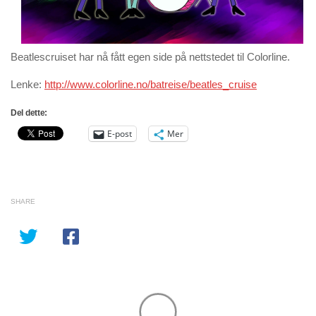
Beatlescruiset
har nå fått egen side på nettstedet til Colorline.
Lenke:
http://www.colorline.no/batreise/beatles_cruise
Del dette:
E-post
Mer
SHARE