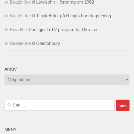
Beatle-Joe
til
Lewisohn – foredrag om 1962
Beatle-Joe
til
Tilbakeblikk på Ringos bursdagsfeiring
EinarR
til
Paul gjest i TV-program for Ukraina
Beatle-Joe
til
Glastonbury
ARKIV
Arkiv
Søk
etter:
MENY