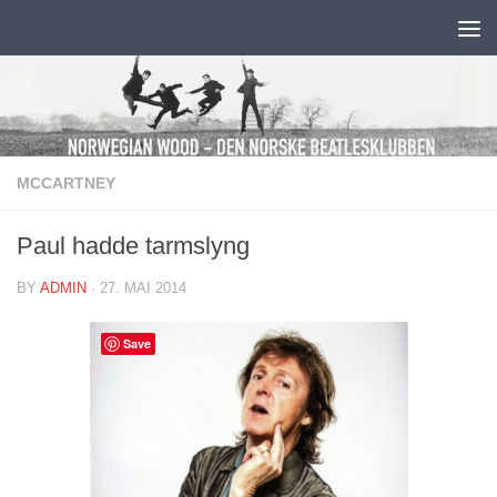
Skip to content
MCCARTNEY
Paul hadde tarmslyng
BY
ADMIN
·
27. MAI 2014
Save