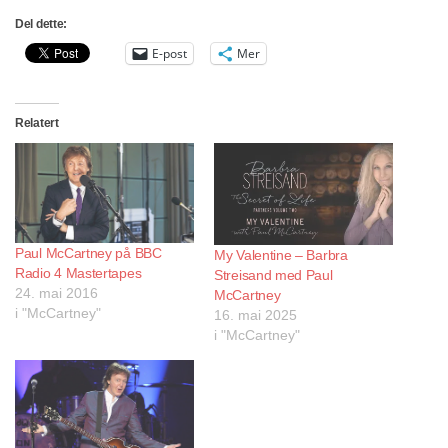
Del dette:
E-post
Mer
Relatert
Paul McCartney på BBC
My Valentine – Barbra
Radio 4 Mastertapes
Streisand med Paul
24. mai 2016
McCartney
i "McCartney"
16. mai 2025
i "McCartney"