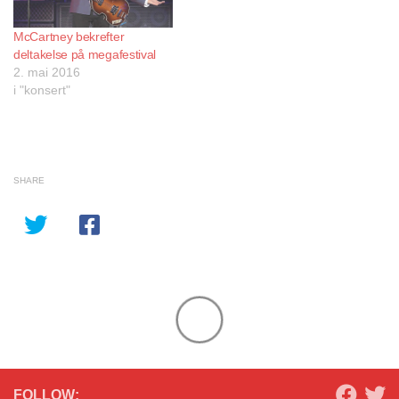
McCartney bekrefter
deltakelse på megafestival
2. mai 2016
i "konsert"
SHARE
FOLLOW: