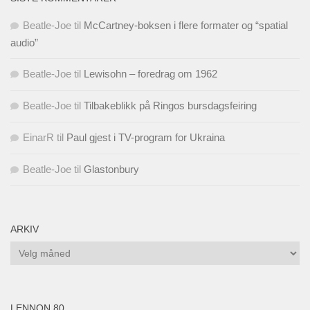
Beatle-Joe
til
McCartney-boksen i flere formater og “spatial
audio”
Beatle-Joe
til
Lewisohn – foredrag om 1962
Beatle-Joe
til
Tilbakeblikk på Ringos bursdagsfeiring
EinarR
til
Paul gjest i TV-program for Ukraina
Beatle-Joe
til
Glastonbury
ARKIV
Arkiv
LENNON 80