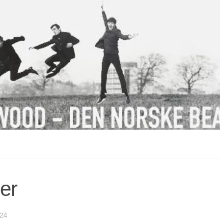
er
024