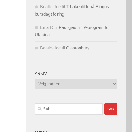
Beatle-Joe
til
Tilbakeblikk på Ringos
bursdagsfeiring
EinarR
til
Paul gjest i TV-program for
Ukraina
Beatle-Joe
til
Glastonbury
ARKIV
Arkiv
Søk
etter: