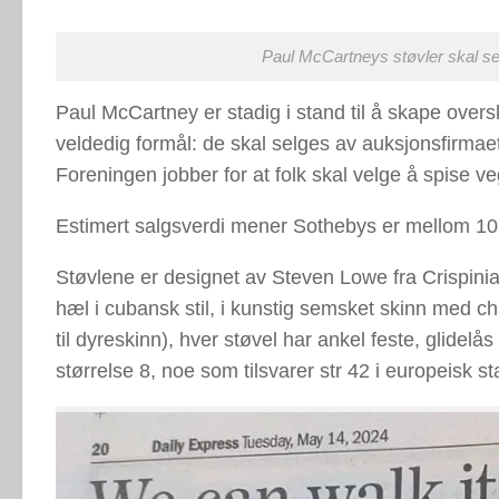
Paul McCartneys støvler skal se
Paul McCartney er stadig i stand til å skape overskri
veldedig formål: de skal selges av auksjonsfirmae
Foreningen jobber for at folk skal velge å spise 
Estimert salgsverdi mener Sothebys er mellom 1
Støvlene er designet av Steven Lowe fra Crispini
hæl i cubansk stil, i kunstig semsket skinn med ch
til dyreskinn), hver støvel har ankel feste, glide
størrelse 8, noe som tilsvarer str 42 i europeisk s