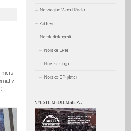
Norwegian Wood Radio
Artikler
Norsk diskografi
Norske LPer
Norske singler
ommers
Norske EP-plater
ernativ
UK
NYESTE MEDLEMSBLAD