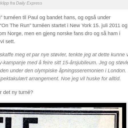
klipp fra Daily Express
n” turnéen til Paul og bandet hans, og også under
“On The Run” turnéen startet i New York 15. juli 2011 og
om Norge, men en gjeng norske fans dro og så ham i
i sett.
 skaffe meg et par nye støvler, tenkte jeg at dette kunne
-kampanje med å feire sitt 15-årsjubileum. Jeg og støv
elden under den olympiske åpningsseremonien i London. 
pektakulært arrangement. Noe jeg vil huske for alltid.
r det ny turné?