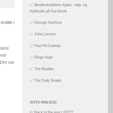
Beatlesklubbens kjøps- salg- og
bytteside på Facebook
 endte i
George Harrison
John Lennon
Paul McCartney
 være
lene
Ringo Starr
Det var
The Beatles
The Daily Beatle
SISTE INNLEGG
Back to the egg i 2027?