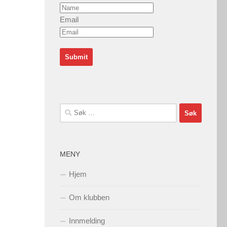
Email
Søk
etter:
MENY
Hjem
Om klubben
Innmelding