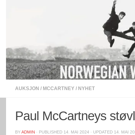
Skip to content
AUKSJON
/
MCCARTNEY
/
NYHET
Paul McCartneys støvl
BY
ADMIN
· PUBLISHED
14. MAI 2024
· UPDATED
14. MAI 2