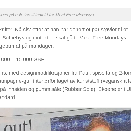
lges på auksjon til inntekt for Meat Free Mondays
fter. Nå sist etter at han har donert et par støvler til et
t Sothebys og inntekten skal gå til Meat Free Mondays.
vegetarmat på mandager.
0 000 – 15 000 GBP.
ans, med designmodifikasjoner fra Paul, spiss tå og 2-t
ampagne-gull interiørfôr laget av kunststoff (vegansk alt
lås på innsiden og gummisåle (Rubber Sole). Skoene er i 
tandard.