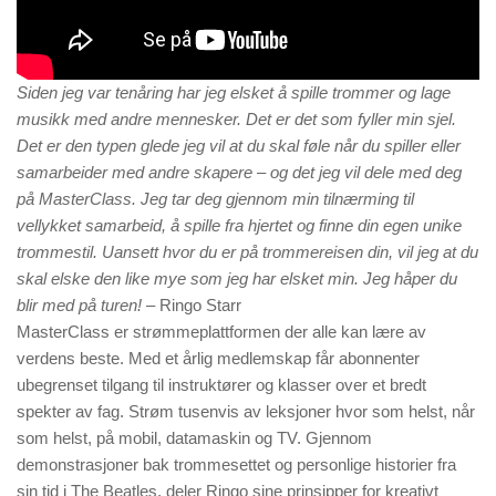
Siden jeg var tenåring har jeg elsket å spille trommer og lage
musikk med andre mennesker. Det er det som fyller min sjel.
Det er den typen glede jeg vil at du skal føle når du spiller eller
samarbeider med andre skapere – og det jeg vil dele med deg
på MasterClass. Jeg tar deg gjennom min tilnærming til
vellykket samarbeid, å spille fra hjertet og finne din egen unike
trommestil. Uansett hvor du er på trommereisen din, vil jeg at du
skal elske den like mye som jeg har elsket min. Jeg håper du
blir med på turen!
– Ringo Starr
MasterClass er strømmeplattformen der alle kan lære av
verdens beste. Med et årlig medlemskap får abonnenter
ubegrenset tilgang til instruktører og klasser over et bredt
spekter av fag. Strøm tusenvis av leksjoner hvor som helst, når
som helst, på mobil, datamaskin og TV. Gjennom
demonstrasjoner bak trommesettet og personlige historier fra
sin tid i The Beatles, deler Ringo sine prinsipper for kreativt