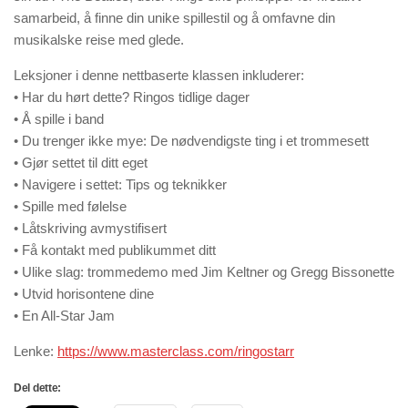
samarbeid, å finne din unike spillestil og å omfavne din
musikalske reise med glede.
Leksjoner i denne nettbaserte klassen inkluderer:
• Har du hørt dette? Ringos tidlige dager
• Å spille i band
• Du trenger ikke mye: De nødvendigste ting i et trommesett
• Gjør settet til ditt eget
• Navigere i settet: Tips og teknikker
• Spille med følelse
• Låtskriving avmystifisert
• Få kontakt med publikummet ditt
• Ulike slag: trommedemo med Jim Keltner og Gregg Bissonette
• Utvid horisontene dine
• En All-Star Jam
Lenke:
https://www.masterclass.com/ringostarr
Del dette: