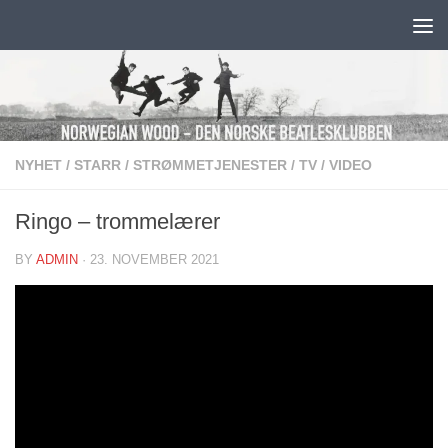
Skip to content
NYHET
/
STARR
/
STRØMMETJENESTER
/
TV
/
VIDEO
Ringo – trommelærer
BY
ADMIN
·
23. NOVEMBER 2021