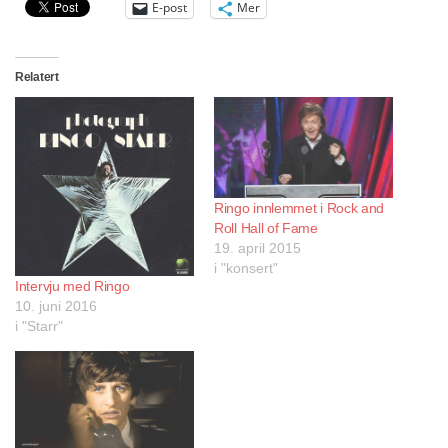
E-post
Mer
Relatert
Ringo innlemmet i Rock and
Roll Hall of Fame
19. april 2015
i "konsert"
Intervju med Ringo
10. juni 2016
i "Starr"