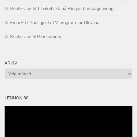
Beatle-Joe
til
Tilbakeblikk på Ringos bursdagsfeiring
EinarR
til
Paul gjest i TV-program for Ukraina
Beatle-Joe
til
Glastonbury
ARKIV
Arkiv
LENNON 80