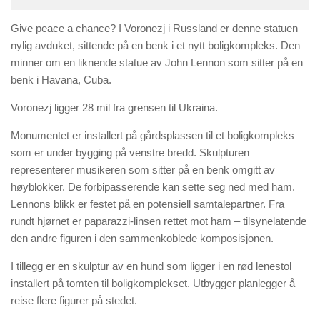
Give peace a chance? I Voronezj i Russland er denne statuen
nylig avduket, sittende på en benk i et nytt boligkompleks. Den
minner om en liknende statue av John Lennon som sitter på en
benk i Havana, Cuba.
Voronezj ligger 28 mil fra grensen til Ukraina.
Monumentet er installert på gårdsplassen til et boligkompleks
som er under bygging på venstre bredd. Skulpturen
representerer musikeren som sitter på en benk omgitt av
høyblokker. De forbipasserende kan sette seg ned med ham.
Lennons blikk er festet på en potensiell samtalepartner. Fra
rundt hjørnet er paparazzi-linsen rettet mot ham – tilsynelatende
den andre figuren i den sammenkoblede komposisjonen.
I tillegg er en skulptur av en hund som ligger i en rød lenestol
installert på tomten til boligkomplekset. Utbygger planlegger å
reise flere figurer på stedet.