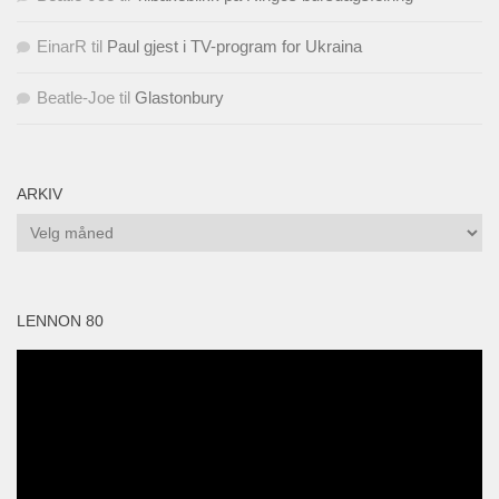
EinarR
til
Paul gjest i TV-program for Ukraina
Beatle-Joe
til
Glastonbury
ARKIV
Arkiv
LENNON 80