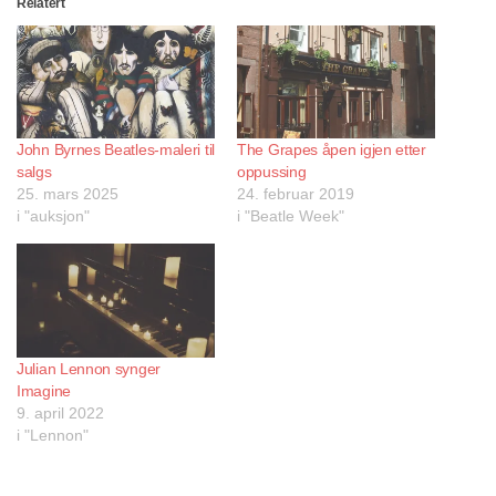
Relatert
John Byrnes Beatles-maleri til
The Grapes åpen igjen etter
salgs
oppussing
25. mars 2025
24. februar 2019
i "auksjon"
i "Beatle Week"
Julian Lennon synger
Imagine
9. april 2022
i "Lennon"