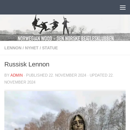
Skip to content
LENNON
/
NYHET
/
STATUE
Russisk Lennon
BY
ADMIN
· PUBLISHED
22. NOVEMBER 2024
· UPDATED
22.
NOVEMBER 2024