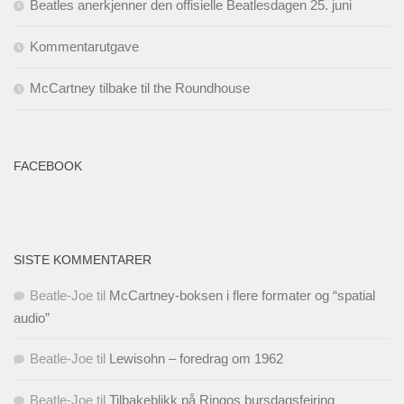
Beatles anerkjenner den offisielle Beatlesdagen 25. juni
Kommentarutgave
McCartney tilbake til the Roundhouse
FACEBOOK
SISTE KOMMENTARER
Beatle-Joe
til
McCartney-boksen i flere formater og “spatial
audio”
Beatle-Joe
til
Lewisohn – foredrag om 1962
Beatle-Joe
til
Tilbakeblikk på Ringos bursdagsfeiring