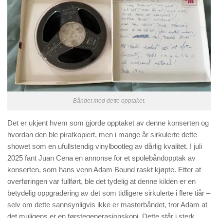
Båndet med dette opptaket.
Det er ukjent hvem som gjorde opptaket av denne konserten og
hvordan den ble piratkopiert, men i mange år sirkulerte dette
showet som en ufullstendig vinylbootleg av dårlig kvalitet. I juli
2025 fant Juan Cena en annonse for et spolebåndopptak av
konserten, som hans venn Adam Bound raskt kjøpte. Etter at
overføringen var fullført, ble det tydelig at denne kilden er en
betydelig oppgradering av det som tidligere sirkulerte i flere tiår –
selv om dette sannsynligvis ikke er masterbåndet, tror Adam at
det muligens er en førstegenerasjonskopi. Dette står i sterk