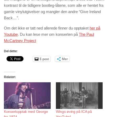
kontrast til de tidligere bootleg-låtene, som alle er hentet fra
gamle vinylutgivelser og mangler den andre “Give Ireland
Back…”.
Om det ikke er tatt ned allerede finner du opptaket
her på
Youtube
. Du kan lese mer om konserten på
The Paul
McCartney Project
Del dette:
E-post
Mer
Relatert
Konsertopptak med George
Wings øving på ICA på
fra 1974
YouTube!