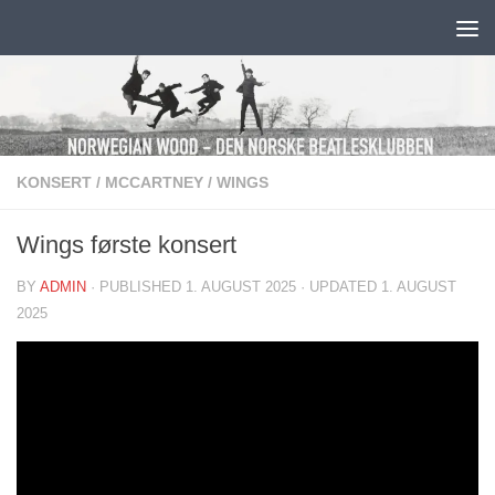
Skip to content
KONSERT
/
MCCARTNEY
/
WINGS
Wings første konsert
BY
ADMIN
· PUBLISHED
1. AUGUST 2025
· UPDATED
1. AUGUST
2025