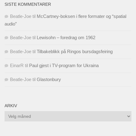
SISTE KOMMENTARER
Beatle-Joe
til
McCartney-boksen i flere formater og “spatial
audio”
Beatle-Joe
til
Lewisohn – foredrag om 1962
Beatle-Joe
til
Tilbakeblikk på Ringos bursdagsfeiring
EinarR
til
Paul gjest i TV-program for Ukraina
Beatle-Joe
til
Glastonbury
ARKIV
Arkiv