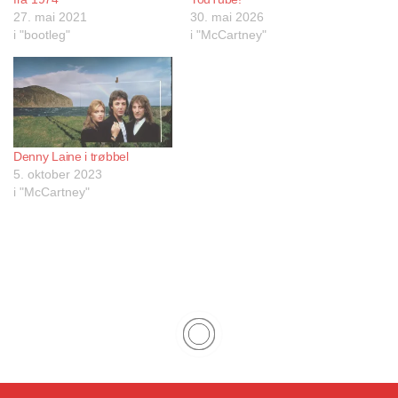
27. mai 2021
30. mai 2026
i "bootleg"
i "McCartney"
Denny Laine i trøbbel
5. oktober 2023
i "McCartney"