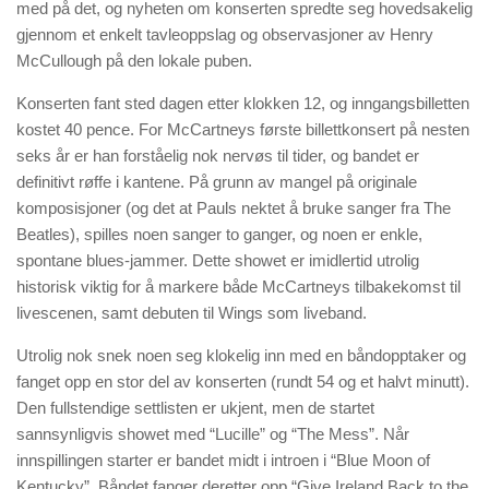
med på det, og nyheten om konserten spredte seg hovedsakelig
gjennom et enkelt tavleoppslag og observasjoner av Henry
McCullough på den lokale puben.
Konserten fant sted dagen etter klokken 12, og inngangsbilletten
kostet 40 pence. For McCartneys første billettkonsert på nesten
seks år er han forståelig nok nervøs til tider, og bandet er
definitivt røffe i kantene. På grunn av mangel på originale
komposisjoner (og det at Pauls nektet å bruke sanger fra The
Beatles), spilles noen sanger to ganger, og noen er enkle,
spontane blues-jammer. Dette showet er imidlertid utrolig
historisk viktig for å markere både McCartneys tilbakekomst til
livescenen, samt debuten til Wings som liveband.
Utrolig nok snek noen seg klokelig inn med en båndopptaker og
fanget opp en stor del av konserten (rundt 54 og et halvt minutt).
Den fullstendige settlisten er ukjent, men de startet
sannsynligvis showet med “Lucille” og “The Mess”. Når
innspillingen starter er bandet midt i introen i “Blue Moon of
Kentucky”. Båndet fanger deretter opp “Give Ireland Back to the