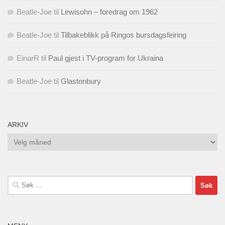
Beatle-Joe
til
Lewisohn – foredrag om 1962
Beatle-Joe
til
Tilbakeblikk på Ringos bursdagsfeiring
EinarR
til
Paul gjest i TV-program for Ukraina
Beatle-Joe
til
Glastonbury
ARKIV
Arkiv
Søk
etter: