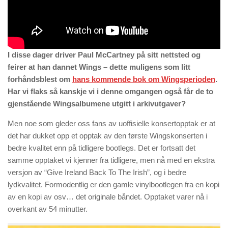
I disse dager driver Paul McCartney på sitt nettsted og
feirer at han dannet Wings – dette muligens som litt
forhåndsblest om
hans kommende bok om Wingsperioden
.
Har vi flaks så kanskje vi i denne omgangen også får de to
gjenstående Wingsalbumene utgitt i arkivutgaver?
Men noe som gleder oss fans av uoffisielle konsertopptak er at
det har dukket opp et opptak av den første Wingskonserten i
bedre kvalitet enn på tidligere bootlegs. Det er fortsatt det
samme opptaket vi kjenner fra tidligere, men nå med en ekstra
versjon av “Give Ireland Back To The Irish”, og i bedre
lydkvalitet. Formodentlig er den gamle vinylbootlegen fra en kopi
av en kopi av osv… det originale båndet. Opptaket varer nå i
overkant av 54 minutter.