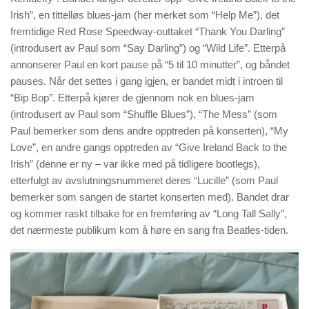
Irish”, en tittelløs blues-jam (her merket som “Help Me”), det
fremtidige Red Rose Speedway-outtaket “Thank You Darling”
(introdusert av Paul som “Say Darling”) og “Wild Life”. Etterpå
annonserer Paul en kort pause på “5 til 10 minutter”, og båndet
pauses. Når det settes i gang igjen, er bandet midt i introen til
“Bip Bop”. Etterpå kjører de gjennom nok en blues-jam
(introdusert av Paul som “Shuffle Blues”), “The Mess” (som
Paul bemerker som dens andre opptreden på konserten), “My
Love”, en andre gangs opptreden av “Give Ireland Back to the
Irish” (denne er ny – var ikke med på tidligere bootlegs),
etterfulgt av avslutningsnummeret deres “Lucille” (som Paul
bemerker som sangen de startet konserten med). Bandet drar
og kommer raskt tilbake for en fremføring av “Long Tall Sally”,
det nærmeste publikum kom å høre en sang fra Beatles-tiden.