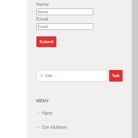
Name
Email
Søk
etter:
MENY
Hjem
Om klubben