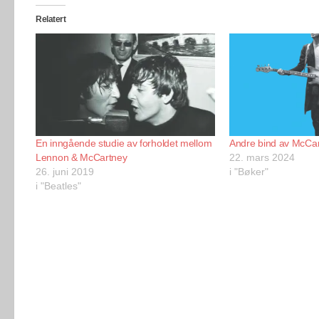
Relatert
En inngående studie av forholdet mellom
Andre bind av McCa
Lennon & McCartney
22. mars 2024
26. juni 2019
i "Bøker"
i "Beatles"