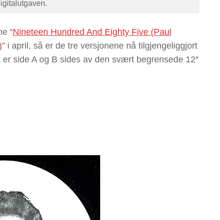
digitalutgaven.
ne “
Nineteen Hundred And Eighty Five (Paul
)
” i april, så er de tre versjonene nå tilgjengeliggjort
et er side A og B sides av den svært begrensede 12″