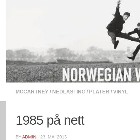
Skip to content
MCCARTNEY
/
NEDLASTING
/
PLATER
/
VINYL
1985 på nett
BY
ADMIN
·
23. MAI 2016