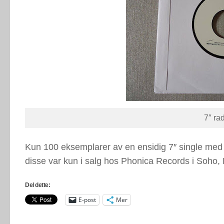
7″ rad
Kun 100 eksemplarer av en ensidig 7″ single med 
disse var kun i salg hos Phonica Records i Soho,
Del dette:
E-post
Mer