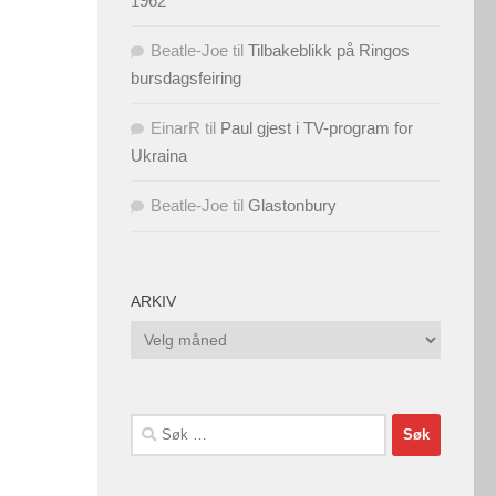
1962
Beatle-Joe
til
Tilbakeblikk på Ringos
bursdagsfeiring
EinarR
til
Paul gjest i TV-program for
Ukraina
Beatle-Joe
til
Glastonbury
ARKIV
Arkiv
Søk
etter: