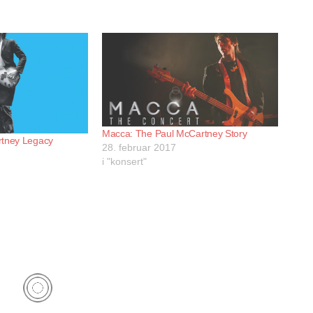
Macca: The Paul McCartney Story
rtney Legacy
28. februar 2017
i "konsert"