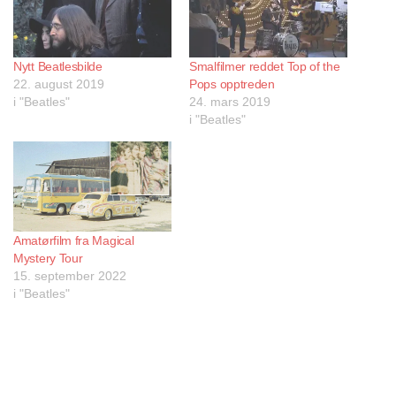
Nytt Beatlesbilde
Smalfilmer reddet Top of the
22. august 2019
Pops opptreden
i "Beatles"
24. mars 2019
i "Beatles"
Amatørfilm fra Magical
Mystery Tour
15. september 2022
i "Beatles"