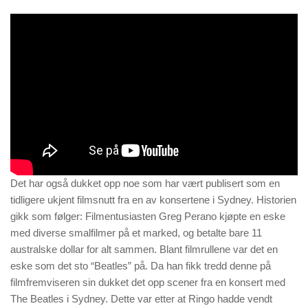
Det har også dukket opp noe som har vært publisert som en
tidligere ukjent filmsnutt fra en av konsertene i Sydney. Historien
gikk som følger: Filmentusiasten Greg Perano kjøpte en eske
med diverse smalfilmer på et marked, og betalte bare 11
australske dollar for alt sammen. Blant filmrullene var det en
eske som det sto “Beatles” på. Da han fikk tredd denne på
filmfremviseren sin dukket det opp scener fra en konsert med
The Beatles i Sydney. Dette var etter at Ringo hadde vendt