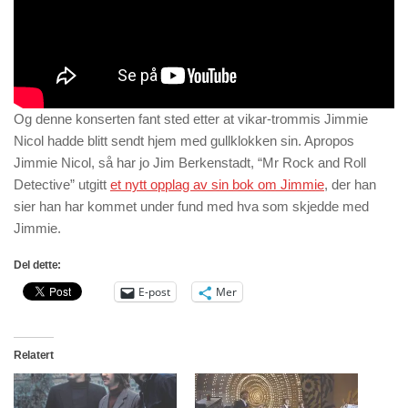
Og denne konserten fant sted etter at vikar-trommis Jimmie
Nicol hadde blitt sendt hjem med gullklokken sin. Apropos
Jimmie Nicol, så har jo Jim Berkenstadt, “Mr Rock and Roll
Detective” utgitt
et nytt opplag av sin bok om Jimmie
, der han
sier han har kommet under fund med hva som skjedde med
Jimmie.
Del dette:
E-post
Mer
Relatert