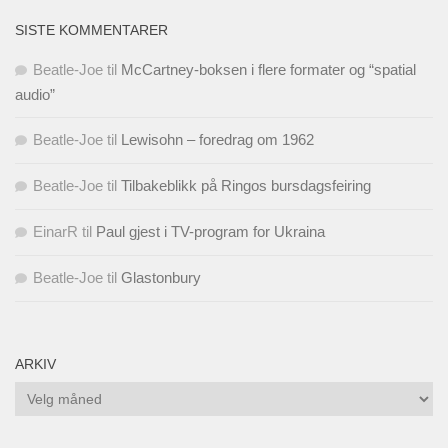
SISTE KOMMENTARER
Beatle-Joe
til
McCartney-boksen i flere formater og “spatial
audio”
Beatle-Joe
til
Lewisohn – foredrag om 1962
Beatle-Joe
til
Tilbakeblikk på Ringos bursdagsfeiring
EinarR
til
Paul gjest i TV-program for Ukraina
Beatle-Joe
til
Glastonbury
ARKIV
Arkiv