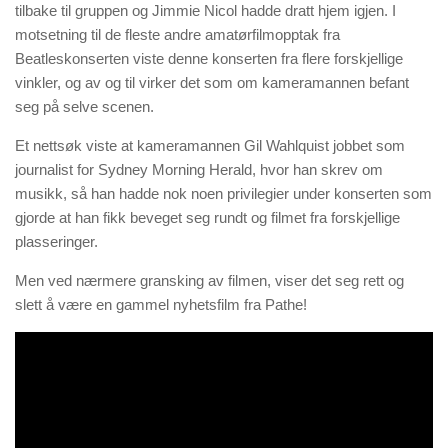
tilbake til gruppen og Jimmie Nicol hadde dratt hjem igjen. I
motsetning til de fleste andre amatørfilmopptak fra
Beatleskonserten viste denne konserten fra flere forskjellige
vinkler, og av og til virker det som om kameramannen befant
seg på selve scenen.
Et nettsøk viste at kameramannen Gil Wahlquist jobbet som
journalist for Sydney Morning Herald, hvor han skrev om
musikk, så han hadde nok noen privilegier under konserten som
gjorde at han fikk beveget seg rundt og filmet fra forskjellige
plasseringer.
Men ved nærmere gransking av filmen, viser det seg rett og
slett å være en gammel nyhetsfilm fra Pathe!