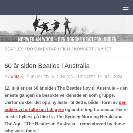
Skip to content
BEATLES
/
DOKUMENTAR
/
FILM
/
KONSERT
/
NYHET
60 år siden Beatles i Australia
BY
ADMIN
· PUBLISHED
10. JUNI 2024
· UPDATED
10. JUNI 2024
12. juni er det 60 år siden The Beatles fløy til Australia – den
eneste gangen de besøkte verdensdelen som gruppe.
Derfor dukker det opp hyllester til dette, både i form av
den
boken vi fortalte om tidligere
og andre ting fra media. Her er
en slik hyllest på film fra The Sydney Morning Herald and
The Age, “The Beatles in Australia – remembered by those
who were there”.