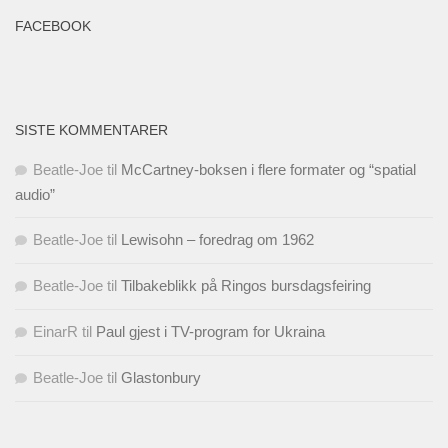
FACEBOOK
SISTE KOMMENTARER
Beatle-Joe
til
McCartney-boksen i flere formater og “spatial
audio”
Beatle-Joe
til
Lewisohn – foredrag om 1962
Beatle-Joe
til
Tilbakeblikk på Ringos bursdagsfeiring
EinarR
til
Paul gjest i TV-program for Ukraina
Beatle-Joe
til
Glastonbury