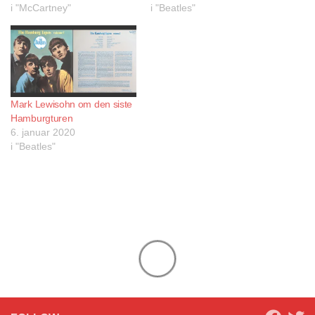
i "McCartney"
i "Beatles"
Mark Lewisohn om den siste
Hamburgturen
6. januar 2020
i "Beatles"