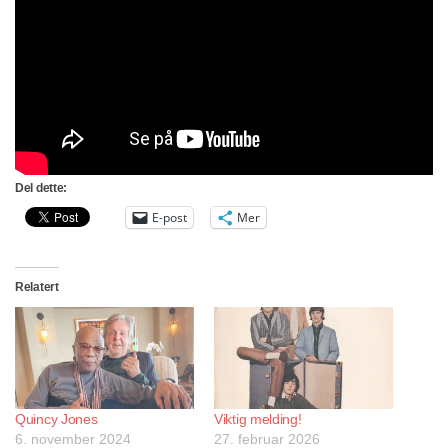
Del dette:
E-post
Mer
Relatert
Quincy Jones
Viktig melding!
6. november 2024
27. februar 2026