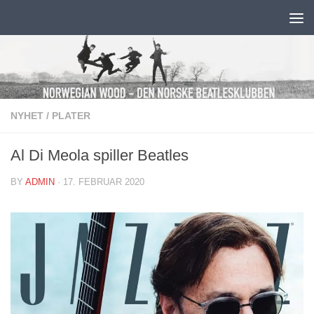
Skip to content
NYHET
/
PLATER
Al Di Meola spiller Beatles
BY
ADMIN
·
17. FEBRUAR 2020