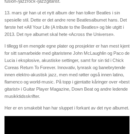
fusion-/jazzrock-/jazzgitarist.
13. mars gir han ut et nytt album der han tolker Beatles i sin
spesielle stil. Dette er det andre rene Beatlesalbumet hans. Det
første het «All Your Life (A tribute to the Beatles» og ble utgitt i
2013. Det nye albumet skal hete «Across the Universe».
I tillegg til en mengde egne plater og prosjekter er han mest kjent
for sitt samarbeide med gitaristene John McLaughlin og Paco de
Lucia i eksplosive, akustiske settinger, samt for sin tid i Chick
Coreas Return To Forever. Innovativ, lynrask og banebrytende
innen elektro-akustisk jazz, men med røtter også innen latino,
flamenco og world-music. På topp i gjentatte kåringer over «best
gitarist» i Guitar Player Magazine, Down Beat og andre ledende
musikktidsskrifter.
Her er en smakebit han har sluppet i forkant av det nye albumet.