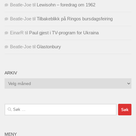
Beatle-Joe
til
Lewisohn – foredrag om 1962
Beatle-Joe
til
Tilbakeblikk på Ringos bursdagsfeiring
EinarR
til
Paul gjest i TV-program for Ukraina
Beatle-Joe
til
Glastonbury
ARKIV
Arkiv
Søk
etter:
MENY