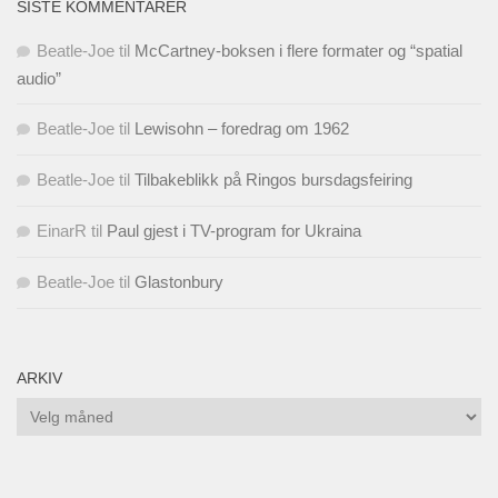
SISTE KOMMENTARER
Beatle-Joe
til
McCartney-boksen i flere formater og “spatial
audio”
Beatle-Joe
til
Lewisohn – foredrag om 1962
Beatle-Joe
til
Tilbakeblikk på Ringos bursdagsfeiring
EinarR
til
Paul gjest i TV-program for Ukraina
Beatle-Joe
til
Glastonbury
ARKIV
Arkiv