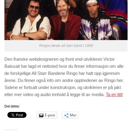
Ringos første all starr band i 1989
Den franske webdesigneren og front end-utvikleren Victor
Baissait har lagd et nettsted hvor du finner informasjon om alle
de forskjellige All Starr Bandene Ringo har hatt opp igjennom
årene. Du finner også info om andre opptredener av Ringo her.
Sidene er fortsatt under konstruksjon, og utvikleren er på jakt
etter mer video og audio innhold å legge til av media.
Ta en titt!
Del dette:
E-post
Mer