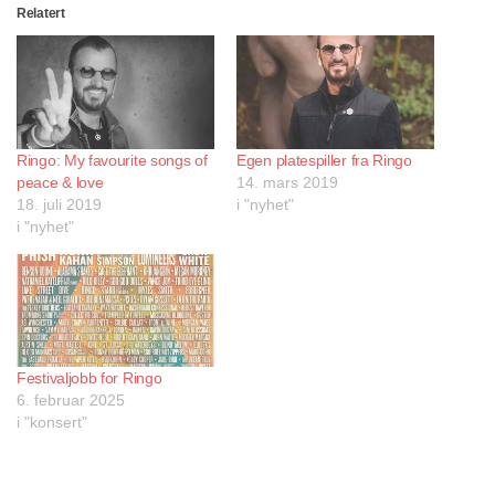
Relatert
Ringo: My favourite songs of
Egen platespiller fra Ringo
peace & love
14. mars 2019
18. juli 2019
i "nyhet"
i "nyhet"
Festivaljobb for Ringo
6. februar 2025
i "konsert"