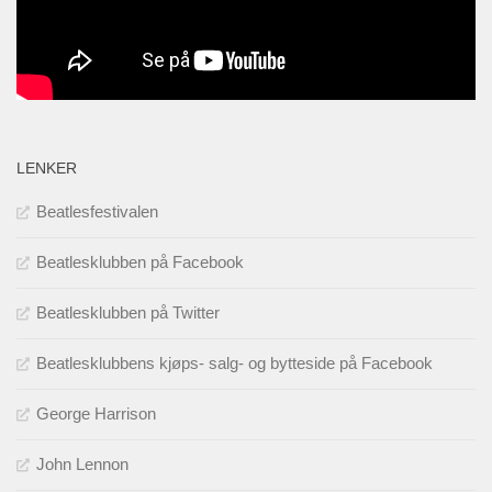
LENKER
Beatlesfestivalen
Beatlesklubben på Facebook
Beatlesklubben på Twitter
Beatlesklubbens kjøps- salg- og bytteside på Facebook
George Harrison
John Lennon