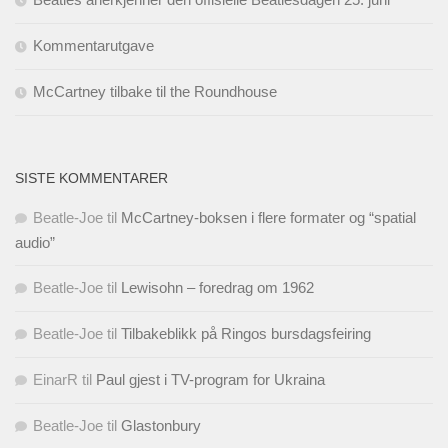
Kommentarutgave
McCartney tilbake til the Roundhouse
SISTE KOMMENTARER
Beatle-Joe
til
McCartney-boksen i flere formater og “spatial
audio”
Beatle-Joe
til
Lewisohn – foredrag om 1962
Beatle-Joe
til
Tilbakeblikk på Ringos bursdagsfeiring
EinarR
til
Paul gjest i TV-program for Ukraina
Beatle-Joe
til
Glastonbury