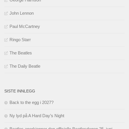
John Lennon
Paul McCartney
Ringo Starr
The Beatles
The Daily Beatle
SISTE INNLEGG
Back to the egg i 2027?
Ny lyd på A Hard Day’s Night
Beatles anerkjenner den offisielle Beatlesdagen 25. juni