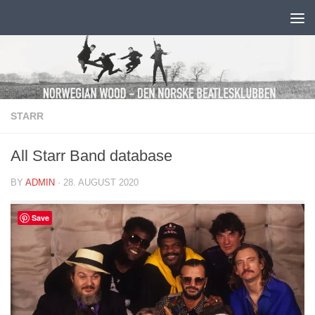
Skip to content
STARR
All Starr Band database
BY
ADMIN
·
28. AUGUST 2020
Save