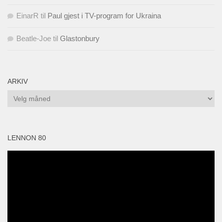
EinarR
til
Paul gjest i TV-program for Ukraina
Beatle-Joe
til
Glastonbury
ARKIV
Arkiv
LENNON 80