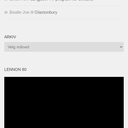
Beatle-Joe
til
Glastonbury
ARKIV
Arkiv
LENNON 80