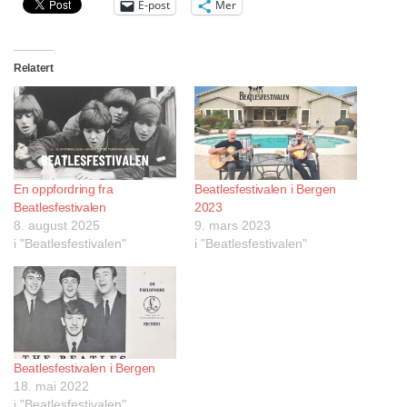
E-post
Mer
Relatert
En oppfordring fra
Beatlesfestivalen i Bergen
Beatlesfestivalen
2023
8. august 2025
9. mars 2023
i "Beatlesfestivalen"
i "Beatlesfestivalen"
Beatlesfestivalen i Bergen
18. mai 2022
i "Beatlesfestivalen"