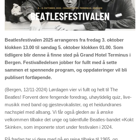
Beatlesfestivalen 2025 arrangeres fra fredag 3. oktober
klokken 13.00 til søndag 5. oktober klokken 01.00. Som
tidligere blir denne å finne sted på Grand Hotel Terminus i
Bergen. Festivalledelsen jobber for fullt med å sette
sammen et spennende program, og oppdateringer vil bli
publisert fortløpende.
(Bergen, 12/11-2024) Lørdagen vier vi fullt og helt til The
Beatles! Forvent dere fengende foredrag, uhøytidelig quiz, live-
musikk med band og gjestevokalister, og et heidundranes
nachspiel med allsang. Vi får også gleden av å ønske
velkommen tilbake det unge og talentfulle Beatles-bandet «Kokt
Skinke», som imponerte stort under festivalen i 2024.
På fredag tar vi dere med på en reise tilbake til 1965, og