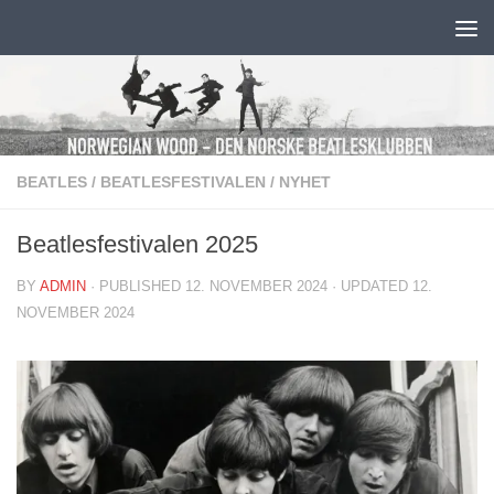
Skip to content
BEATLES
/
BEATLESFESTIVALEN
/
NYHET
Beatlesfestivalen 2025
BY
ADMIN
· PUBLISHED
12. NOVEMBER 2024
· UPDATED
12.
NOVEMBER 2024