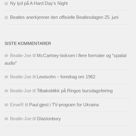
Ny lyd på A Hard Day’s Night
Beatles anerkjenner den offisielle Beatlesdagen 25. juni
SISTE KOMMENTARER
Beatle-Joe
til
McCartney-boksen i flere formater og “spatial
audio”
Beatle-Joe
til
Lewisohn – foredrag om 1962
Beatle-Joe
til
Tilbakeblikk på Ringos bursdagsfeiring
EinarR
til
Paul gjest i TV-program for Ukraina
Beatle-Joe
til
Glastonbury