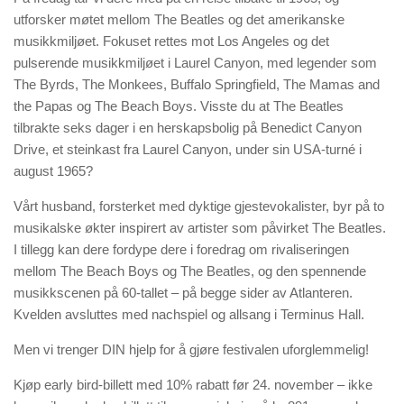
utforsker møtet mellom The Beatles og det amerikanske
musikkmiljøet. Fokuset rettes mot Los Angeles og det
pulserende musikkmiljøet i Laurel Canyon, med legender som
The Byrds, The Monkees, Buffalo Springfield, The Mamas and
the Papas og The Beach Boys. Visste du at The Beatles
tilbrakte seks dager i en herskapsbolig på Benedict Canyon
Drive, et steinkast fra Laurel Canyon, under sin USA-turné i
august 1965?
Vårt husband, forsterket med dyktige gjestevokalister, byr på to
musikalske økter inspirert av artister som påvirket The Beatles.
I tillegg kan dere fordype dere i foredrag om rivaliseringen
mellom The Beach Boys og The Beatles, og den spennende
musikkscenen på 60-tallet – på begge sider av Atlanteren.
Kvelden avsluttes med nachspiel og allsang i Terminus Hall.
Men vi trenger DIN hjelp for å gjøre festivalen uforglemmelig!
Kjøp early bird-billett med 10% rabatt før 24. november – ikke