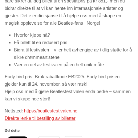
bare sikrer du deg billett til en spesialpris på kr 891,- men du
bidrar direkte til at vi kan hente inn internasjonale artister og
gjester. Dette er din sjanse til å hjelpe oss med å skape en
magisk opplevelse for alle Beatles-fans i Norge!
Hvorfor kjøpe nå?
Få billett til en redusert pris
Bidra til festivalen – vi er helt avhengige av tidlig støtte for å
sikre drømmeartistene
Vær en del av festivalen på en helt unik måte
Early bird pris: Bruk rabattkode EB2025. Early bird-prisen
gjelder kun til 24. november, så vær rask!
Hjelp oss med å gjøre Beatlesfestivalen enda bedre – sammen
kan vi skape noe stort!
Nettsted:
https://beatlesfestivalen.no
Direkte lenke til bestilling av billetter
Del dette: