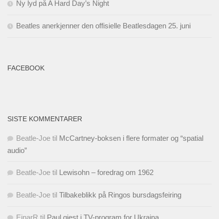
Ny lyd på A Hard Day’s Night
Beatles anerkjenner den offisielle Beatlesdagen 25. juni
FACEBOOK
SISTE KOMMENTARER
Beatle-Joe
til
McCartney-boksen i flere formater og “spatial
audio”
Beatle-Joe
til
Lewisohn – foredrag om 1962
Beatle-Joe
til
Tilbakeblikk på Ringos bursdagsfeiring
EinarR
til
Paul gjest i TV-program for Ukraina