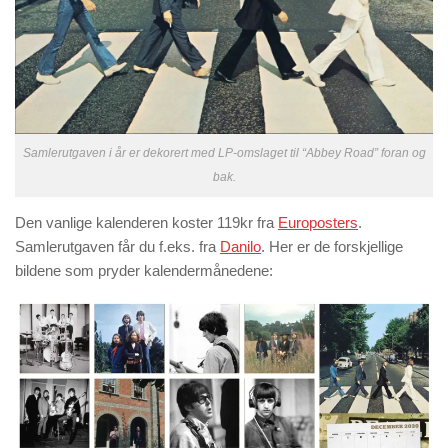
Samlerutgaven i år er dekorert med LP-omslaget til “Abbey Road” foran og
bak.
Den vanlige kalenderen koster 119kr fra
Europosters
.
Samlerutgaven får du f.eks. fra
Danilo
. Her er de forskjellige
bildene som pryder kalendermånedene: