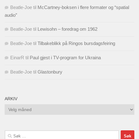
Beatle-Joe
til
McCartney-boksen i flere formater og “spatial
audio”
Beatle-Joe
til
Lewisohn – foredrag om 1962
Beatle-Joe
til
Tilbakeblikk på Ringos bursdagsfeiring
EinarR
til
Paul gjest i TV-program for Ukraina
Beatle-Joe
til
Glastonbury
ARKIV
Arkiv
Søk