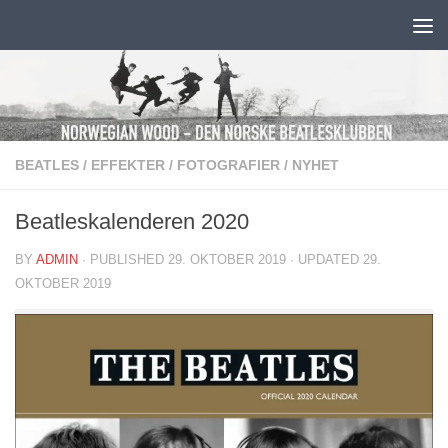
Skip to content
BEATLES
/
EFFEKTER
/
FOTOGRAFIER
/
NYHET
Beatleskalenderen 2020
BY
ADMIN
· PUBLISHED
29. OKTOBER 2019
· UPDATED
29.
OKTOBER 2019