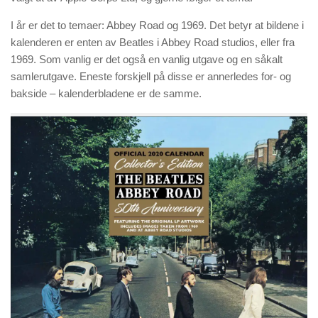
I år er det to temaer: Abbey Road og 1969. Det betyr at bildene i
kalenderen er enten av Beatles i Abbey Road studios, eller fra
1969. Som vanlig er det også en vanlig utgave og en såkalt
samlerutgave. Eneste forskjell på disse er annerledes for- og
bakside – kalenderbladene er de samme.