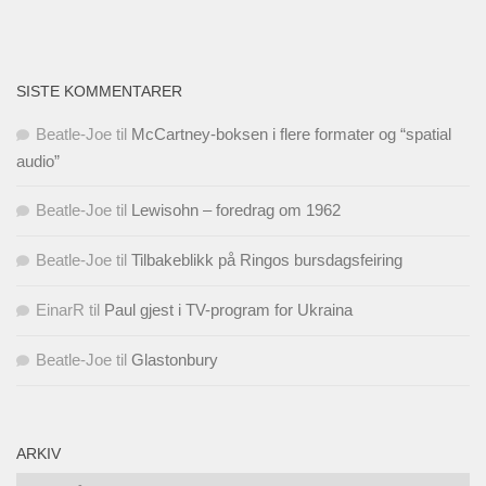
SISTE KOMMENTARER
Beatle-Joe
til
McCartney-boksen i flere formater og “spatial
audio”
Beatle-Joe
til
Lewisohn – foredrag om 1962
Beatle-Joe
til
Tilbakeblikk på Ringos bursdagsfeiring
EinarR
til
Paul gjest i TV-program for Ukraina
Beatle-Joe
til
Glastonbury
ARKIV
Arkiv