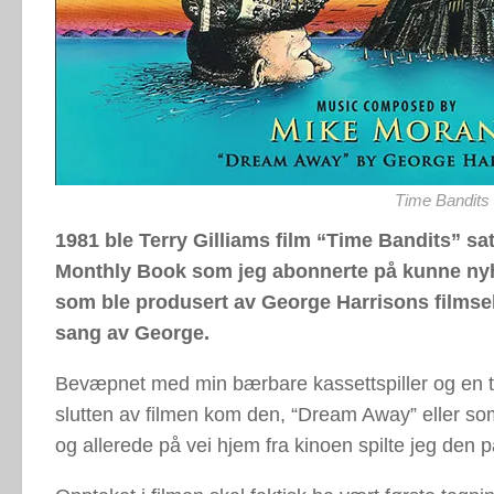
Time Bandits
1981 ble Terry Gilliams film “Time Bandits” sa
Monthly Book som jeg abonnerte på kunne nyh
som ble produsert av George Harrisons filmse
sang av George.
Bevæpnet med min bærbare kassettspiller og en to
slutten av filmen kom den, “Dream Away” eller so
og allerede på vei hjem fra kinoen spilte jeg den p