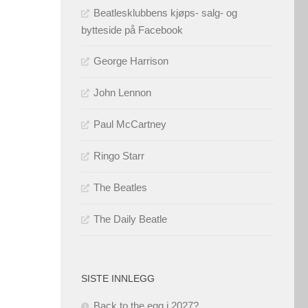
Beatlesklubbens kjøps- salg- og
bytteside på Facebook
George Harrison
John Lennon
Paul McCartney
Ringo Starr
The Beatles
The Daily Beatle
SISTE INNLEGG
Back to the egg i 2027?