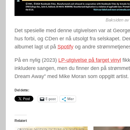
Baksiden av
Det spesielle med denne utgivelsen var at Georges
hus forbi, og CDen er nå utsolgt fra selskapet. D
albumet lagt ut på
Spotify
og andre strømmetjenes
På en nylig (2023)
LP-utgivelse på farget vinyl
fikk
inkludere sangen, men du finner den på strømme
Dream Away” med Mike Moran som oppgitt artist.
Del dette:
E-post
Mer
Relatert