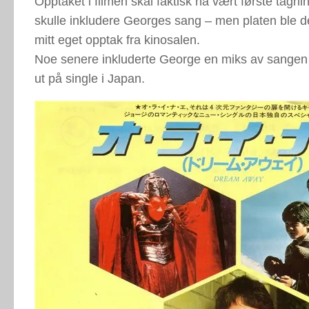
Opptaket i filmen skal faktisk ha vært første tag
skulle inkludere Georges sang – men platen ble d
mitt eget opptak fra kinosalen.
Noe senere inkluderte George en miks av sangen
ut på single i Japan.