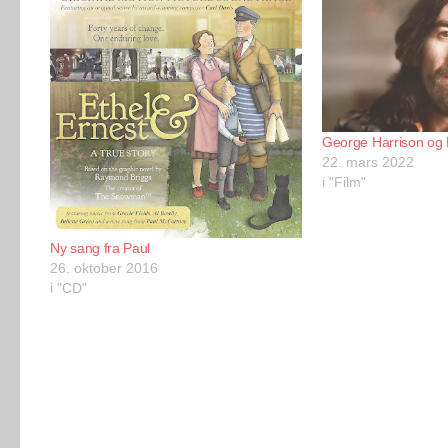
George Harrison og
22. mars 2022
i "Film"
Ny sang fra Paul
26. oktober 2016
i "CD"