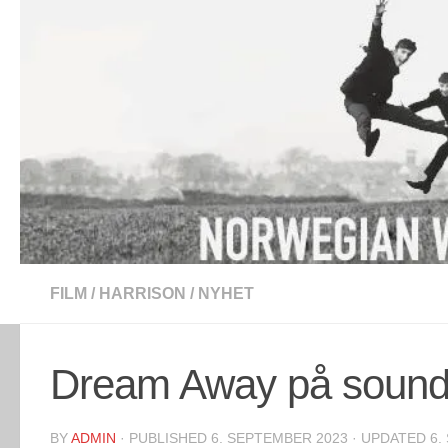
Skip to content
FILM
/
HARRISON
/
NYHET
Dream Away på sound
BY
ADMIN
· PUBLISHED
6. SEPTEMBER 2023
· UPDATED
6.