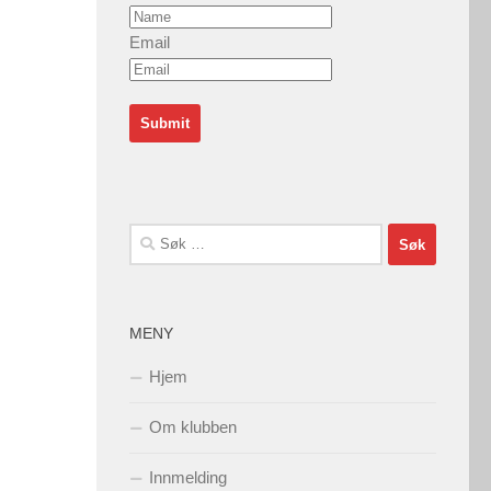
Email
Søk
etter:
MENY
Hjem
Om klubben
Innmelding