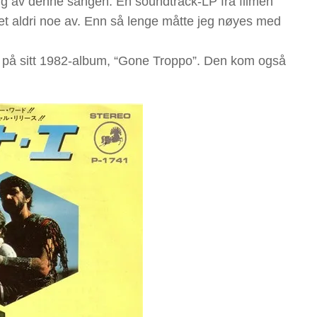
ning av denne sangen. En soundtrack-LP fra filmen
et aldri noe av. Enn så lenge måtte jeg nøyes med
 på sitt 1982-album, “Gone Troppo”. Den kom også