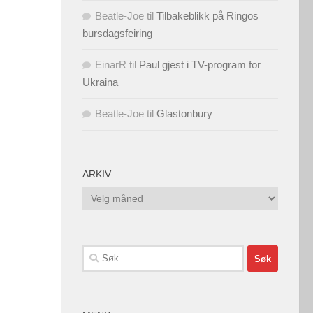
Beatle-Joe
til
Tilbakeblikk på Ringos
bursdagsfeiring
EinarR
til
Paul gjest i TV-program for
Ukraina
Beatle-Joe
til
Glastonbury
ARKIV
Arkiv
Søk
etter: