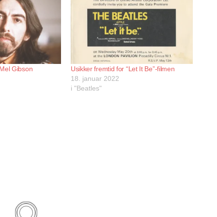
 Mel Gibson
Usikker fremtid for “Let It Be”-filmen
18. januar 2022
i "Beatles"