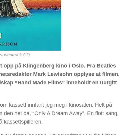
 soundtrack CD
tt opp på Klingenberg kino i Oslo. Fra Beatles
etsredaktør Mark Lewisohn opplyse at filmen,
lskap “Hand Made Films” inneholdt en uutgitt
m kassett innfant jeg meg i kinosalen. Helt på
m den het da, “Only A Dream Away”. En flott sang,
å kassettspilleren.