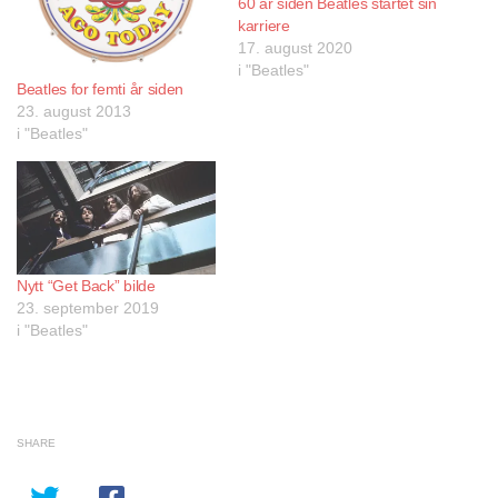
60 år siden Beatles startet sin
karriere
17. august 2020
i "Beatles"
Beatles for femti år siden
23. august 2013
i "Beatles"
Nytt “Get Back” bilde
23. september 2019
i "Beatles"
SHARE