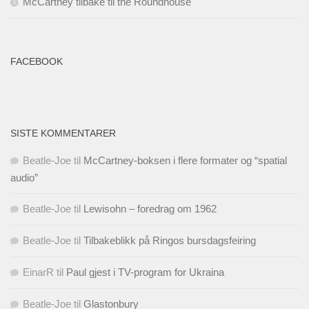
McCartney tilbake til the Roundhouse
FACEBOOK
SISTE KOMMENTARER
Beatle-Joe
til
McCartney-boksen i flere formater og “spatial
audio”
Beatle-Joe
til
Lewisohn – foredrag om 1962
Beatle-Joe
til
Tilbakeblikk på Ringos bursdagsfeiring
EinarR
til
Paul gjest i TV-program for Ukraina
Beatle-Joe
til
Glastonbury