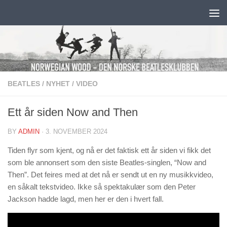
Skip to content
BEATLES
/
NYHET
/
VIDEO
Ett år siden Now and Then
BY
ADMIN
·
3. NOVEMBER 2024
Tiden flyr som kjent, og nå er det faktisk ett år siden vi fikk det
som ble annonsert som den siste Beatles-singlen, “Now and
Then”. Det feires med at det nå er sendt ut en ny musikkvideo,
en såkalt tekstvideo. Ikke så spektakulær som den Peter
Jackson hadde lagd, men her er den i hvert fall.