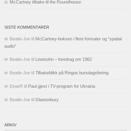
McCartney tilbake til the Roundhouse
SISTE KOMMENTARER
Beatle-Joe
til
McCartney-boksen i flere formater og “spatial
audio”
Beatle-Joe
til
Lewisohn – foredrag om 1962
Beatle-Joe
til
Tilbakeblikk på Ringos bursdagsfeiring
EinarR
til
Paul gjest i TV-program for Ukraina
Beatle-Joe
til
Glastonbury
ARKIV