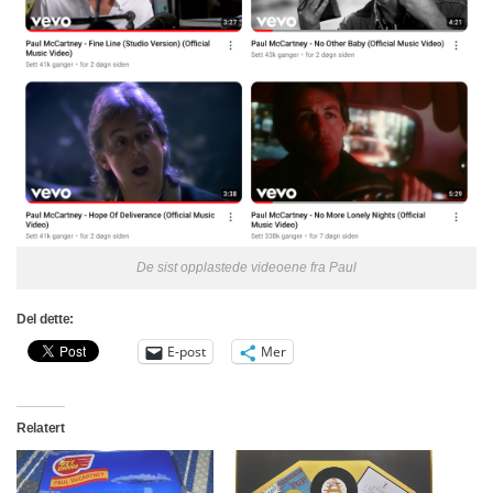
De sist opplastede videoene fra Paul
Del dette:
E-post
Mer
Relatert