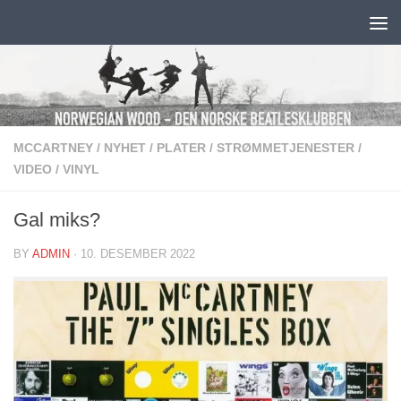
Skip to content
MCCARTNEY
/
NYHET
/
PLATER
/
STRØMMETJENESTER
/
VIDEO
/
VINYL
Gal miks?
BY
ADMIN
·
10. DESEMBER 2022