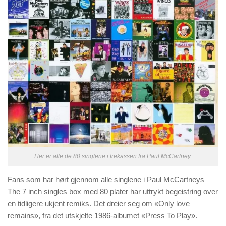
Her er alle de 80 singlene i trekassen fra Paul McCartney.
Fans som har hørt gjennom alle singlene i Paul McCartneys
The 7 inch singles box med 80 plater har uttrykt begeistring over
en tidligere ukjent remiks. Det dreier seg om «Only love
remains», fra det utskjelte 1986-albumet «Press To Play».