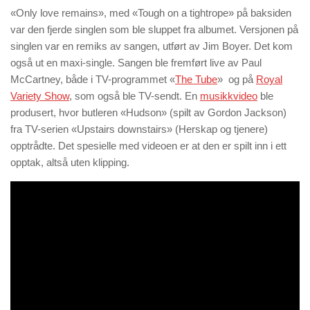
«Only love remains», med «Tough on a tightrope» på baksiden
var den fjerde singlen som ble sluppet fra albumet. Versjonen på
singlen var en remiks av sangen, utført av Jim Boyer. Det kom
også ut en maxi-single. Sangen ble fremført live av Paul
McCartney, både i TV-programmet «
The Tube
» og på
Royal
Variety Show
, som også ble TV-sendt. En
musikkvideo
ble
produsert, hvor butleren «Hudson» (spilt av Gordon Jackson)
fra TV-serien «Upstairs downstairs» (Herskap og tjenere)
opptrådte. Det spesielle med videoen er at den er spilt inn i ett
opptak, altså uten klipping.