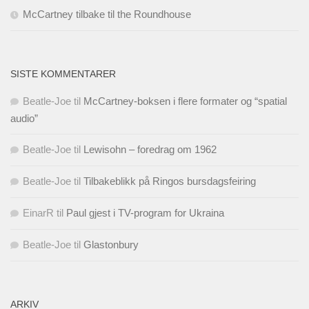
McCartney tilbake til the Roundhouse
SISTE KOMMENTARER
Beatle-Joe
til
McCartney-boksen i flere formater og “spatial
audio”
Beatle-Joe
til
Lewisohn – foredrag om 1962
Beatle-Joe
til
Tilbakeblikk på Ringos bursdagsfeiring
EinarR
til
Paul gjest i TV-program for Ukraina
Beatle-Joe
til
Glastonbury
ARKIV