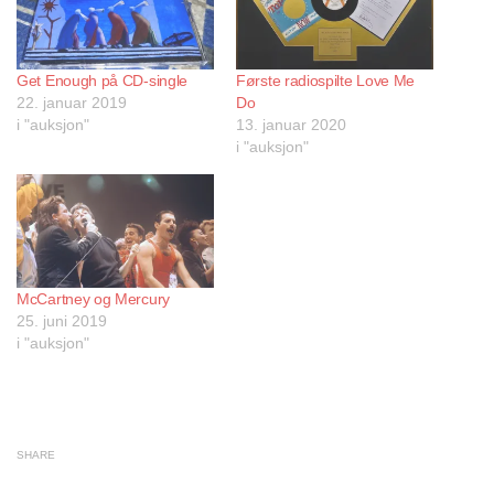
Get Enough på CD-single
Første radiospilte Love Me
22. januar 2019
Do
i "auksjon"
13. januar 2020
i "auksjon"
McCartney og Mercury
25. juni 2019
i "auksjon"
SHARE