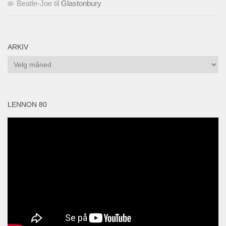
Beatle-Joe
til
Glastonbury
ARKIV
Arkiv
LENNON 80