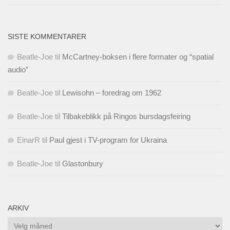
SISTE KOMMENTARER
Beatle-Joe
til
McCartney-boksen i flere formater og “spatial
audio”
Beatle-Joe
til
Lewisohn – foredrag om 1962
Beatle-Joe
til
Tilbakeblikk på Ringos bursdagsfeiring
EinarR
til
Paul gjest i TV-program for Ukraina
Beatle-Joe
til
Glastonbury
ARKIV
Arkiv