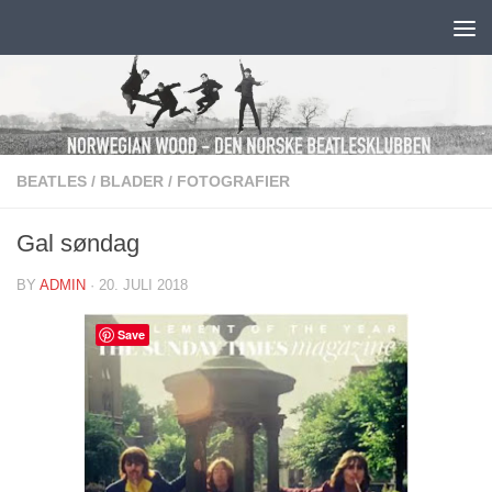
Skip to content
BEATLES
/
BLADER
/
FOTOGRAFIER
Gal søndag
BY
ADMIN
·
20. JULI 2018
Save