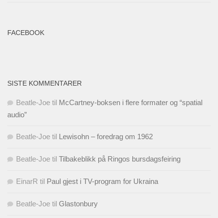
FACEBOOK
SISTE KOMMENTARER
Beatle-Joe
til
McCartney-boksen i flere formater og “spatial
audio”
Beatle-Joe
til
Lewisohn – foredrag om 1962
Beatle-Joe
til
Tilbakeblikk på Ringos bursdagsfeiring
EinarR
til
Paul gjest i TV-program for Ukraina
Beatle-Joe
til
Glastonbury