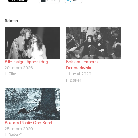
Relatert
Billettsalget åpner i dag
Bok om Lennons
20. mars 2026
Danmarkvisitt
i "Film"
11. mai 2020
i "Bøker"
Bok om Plastic Ono Band
25. mars 2020
i "Bøker"