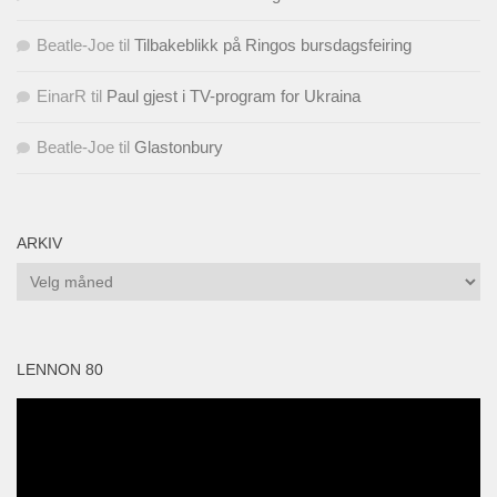
Beatle-Joe
til
Tilbakeblikk på Ringos bursdagsfeiring
EinarR
til
Paul gjest i TV-program for Ukraina
Beatle-Joe
til
Glastonbury
ARKIV
Arkiv
LENNON 80