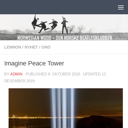
Skip to content
LENNON
/
NYHET
/
ONO
Imagine Peace Tower
BY
ADMIN
· PUBLISHED
9. OKTOBER 2018
· UPDATED
12.
DESEMBER 2018