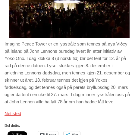
Imagine Peace Tower er en lysstråle som tennes på øya Viðey
på Island på John Lennons bursdag hvert år, etter initiativ av
Yoko Ono. I dag klokka 8 (9 norsk tid) blir det tent for 12. år på
rad på denne datoen. Lyset slukkes igjen 8. desember i
anledning Lennons dødsdag, men tennes igjen 21. desember og
skinner ut året. 18. februar tennes det igjen på Yokos
fødselsdag, og det tennes også på parets bryllupsdag 20. mars
og er da tent i en uke til 27. mars. I dag minner lysstrålen oss på
at John Lennon ville ha fylt 78 år om han hadde fått leve.
Nettsted
Del dette:
E-post
Mer