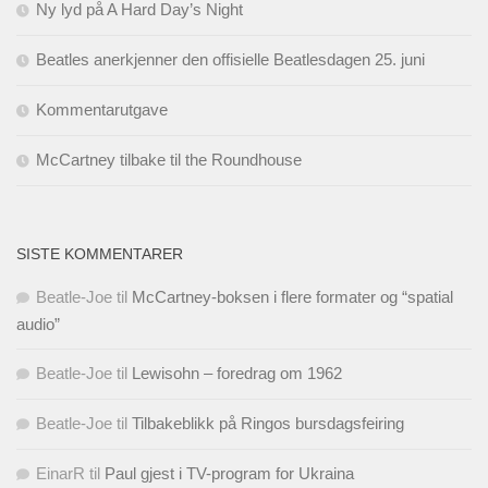
Ny lyd på A Hard Day’s Night
Beatles anerkjenner den offisielle Beatlesdagen 25. juni
Kommentarutgave
McCartney tilbake til the Roundhouse
SISTE KOMMENTARER
Beatle-Joe
til
McCartney-boksen i flere formater og “spatial
audio”
Beatle-Joe
til
Lewisohn – foredrag om 1962
Beatle-Joe
til
Tilbakeblikk på Ringos bursdagsfeiring
EinarR
til
Paul gjest i TV-program for Ukraina