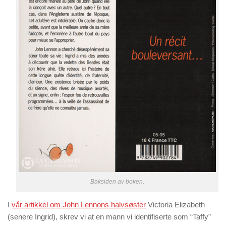
Baksiden av boken.
I
vår artikkel om John Lennons halvsøster
Victoria Elizabeth
(senere Ingrid), skrev vi at en mann vi identifiserte som “Taffy”