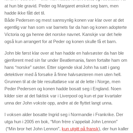
at hun ble gravid. Peder og Margaret ønsket seg barn, men
hadde ikke fått det til.
Både Pedersen og mest sannsynlig konen var klar over at det
egentlig var han som var barnets far da han og konen adopterte
Victoria og ga henne det norske navnet. Kanskje var det hele
også kun arrangert for at Peder og konen skulle få et barn.
John ble først klar over at han hadde en halvsøster da han ble
gjenforent med sin far under Beatlemania, faren fortalte ham om
hans “norske” søster. Etter sigende skal John ha satt i gang
detektiver med å forsøke å finne halvsøsteren men uten hell.
Grunnen til at de ble resultatløse var at de lette i Norge, men
Peder Pedersen og konen hadde bosatt seg i England. Noen
kilder sier at det faktisk var i Liverpool og kun et par kvartaler
unna der John vokste opp, andre at de flyttet langt unna.
I voksen alder bosatte Ingrid seg i Normandie i Frankrike. Der
utga hun i 2005 en bok, “
Mon frère s’appelait John Lennon
”
(“Min bror het John Lennon”,
kun utgitt på fransk
), der hun kaller