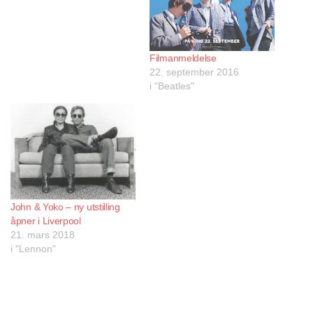
Filmanmeldelse
22. september 2016
i "Beatles"
John & Yoko – ny utstilling
åpner i Liverpool
21. mars 2018
i "Lennon"