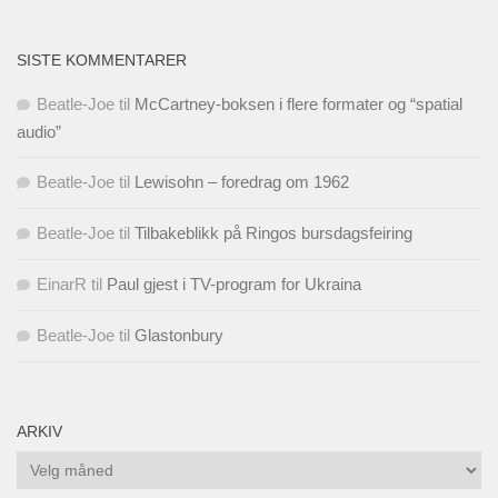
SISTE KOMMENTARER
Beatle-Joe
til
McCartney-boksen i flere formater og “spatial
audio”
Beatle-Joe
til
Lewisohn – foredrag om 1962
Beatle-Joe
til
Tilbakeblikk på Ringos bursdagsfeiring
EinarR
til
Paul gjest i TV-program for Ukraina
Beatle-Joe
til
Glastonbury
ARKIV
Arkiv