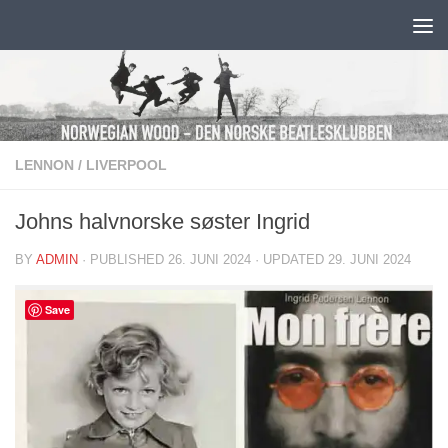
Skip to content
LENNON
/
LIVERPOOL
Johns halvnorske søster Ingrid
BY
ADMIN
· PUBLISHED
26. JUNI 2024
· UPDATED
29. JUNI 2024
Save