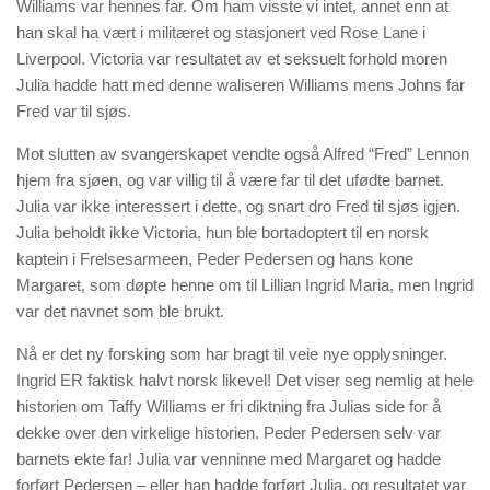
Williams var hennes far. Om ham visste vi intet, annet enn at
han skal ha vært i militæret og stasjonert ved Rose Lane i
Liverpool. Victoria var resultatet av et seksuelt forhold moren
Julia hadde hatt med denne waliseren Williams mens Johns far
Fred var til sjøs.
Mot slutten av svangerskapet vendte også Alfred “Fred” Lennon
hjem fra sjøen, og var villig til å være far til det ufødte barnet.
Julia var ikke interessert i dette, og snart dro Fred til sjøs igjen.
Julia beholdt ikke Victoria, hun ble bortadoptert til en norsk
kaptein i Frelsesarmeen, Peder Pedersen og hans kone
Margaret, som døpte henne om til Lillian Ingrid Maria, men Ingrid
var det navnet som ble brukt.
Nå er det ny forsking som har bragt til veie nye opplysninger.
Ingrid ER faktisk halvt norsk likevel! Det viser seg nemlig at hele
historien om Taffy Williams er fri diktning fra Julias side for å
dekke over den virkelige historien. Peder Pedersen selv var
barnets ekte far! Julia var venninne med Margaret og hadde
forført Pedersen – eller han hadde forført Julia, og resultatet var