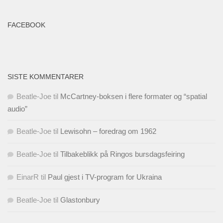
FACEBOOK
SISTE KOMMENTARER
Beatle-Joe
til
McCartney-boksen i flere formater og “spatial
audio”
Beatle-Joe
til
Lewisohn – foredrag om 1962
Beatle-Joe
til
Tilbakeblikk på Ringos bursdagsfeiring
EinarR
til
Paul gjest i TV-program for Ukraina
Beatle-Joe
til
Glastonbury