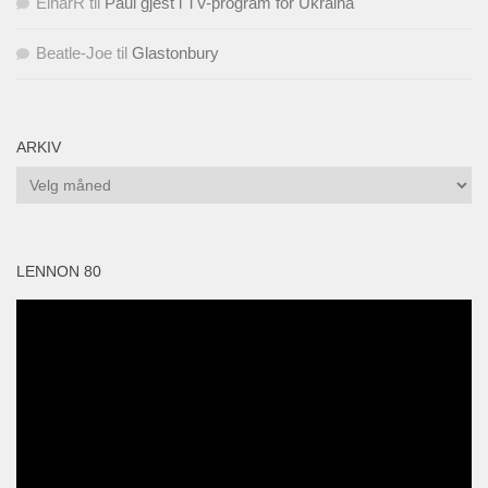
EinarR
til
Paul gjest i TV-program for Ukraina
Beatle-Joe
til
Glastonbury
ARKIV
Arkiv
LENNON 80