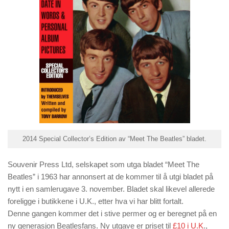
2014 Special Collector’s Edition av “Meet The Beatles” bladet.
Souvenir Press Ltd, selskapet som utga bladet “Meet The
Beatles” i 1963 har annonsert at de kommer til å utgi bladet på
nytt i en samlerugave 3. november. Bladet skal likevel allerede
foreligge i butikkene i U.K., etter hva vi har blitt fortalt.
Denne gangen kommer det i stive permer og er beregnet på en
ny generasjon Beatlesfans. Ny utgave er priset til
£10 i U.K
.,