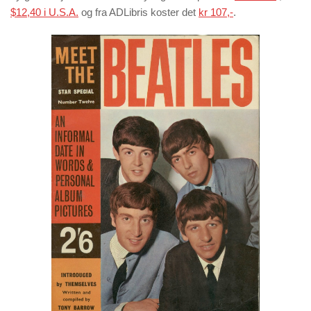
$12,40 i U.S.A.
og fra ADLibris koster det
kr 107,-
.