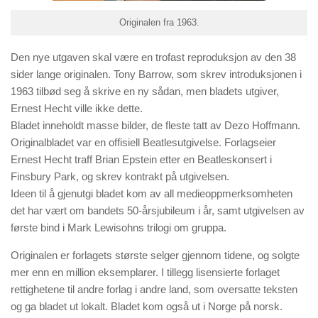
Originalen fra 1963.
Den nye utgaven skal være en trofast reproduksjon av den 38
sider lange originalen. Tony Barrow, som skrev introduksjonen i
1963 tilbød seg å skrive en ny sådan, men bladets utgiver,
Ernest Hecht ville ikke dette.
Bladet inneholdt masse bilder, de fleste tatt av Dezo Hoffmann.
Originalbladet var en offisiell Beatlesutgivelse. Forlagseier
Ernest Hecht traff Brian Epstein etter en Beatleskonsert i
Finsbury Park, og skrev kontrakt på utgivelsen.
Ideen til å gjenutgi bladet kom av all medieoppmerksomheten
det har vært om bandets 50-årsjubileum i år, samt utgivelsen av
første bind i Mark Lewisohns trilogi om gruppa.
Originalen er forlagets største selger gjennom tidene, og solgte
mer enn en million eksemplarer. I tillegg lisensierte forlaget
rettighetene til andre forlag i andre land, som oversatte teksten
og ga bladet ut lokalt. Bladet kom også ut i Norge på norsk.