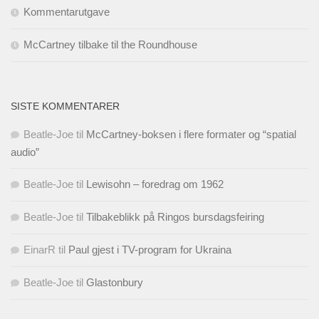
Kommentarutgave
McCartney tilbake til the Roundhouse
SISTE KOMMENTARER
Beatle-Joe
til
McCartney-boksen i flere formater og “spatial
audio”
Beatle-Joe
til
Lewisohn – foredrag om 1962
Beatle-Joe
til
Tilbakeblikk på Ringos bursdagsfeiring
EinarR
til
Paul gjest i TV-program for Ukraina
Beatle-Joe
til
Glastonbury