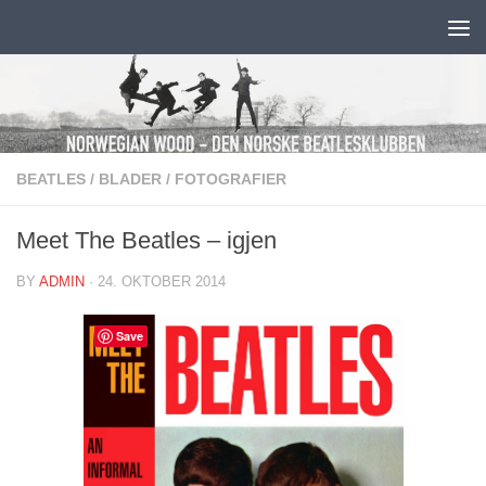
Skip to content
BEATLES
/
BLADER
/
FOTOGRAFIER
Meet The Beatles – igjen
BY
ADMIN
·
24. OKTOBER 2014
Save