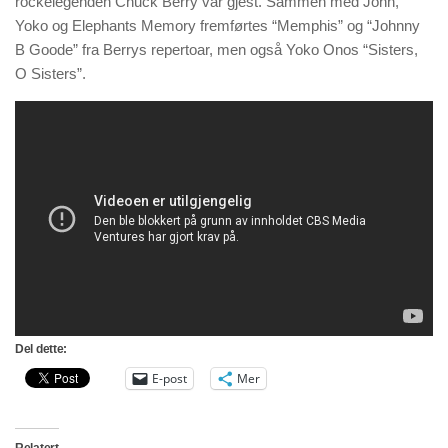
rockelegenden Chuck Berry var gjest. Sammen med John,
Yoko og Elephants Memory fremførtes “Memphis” og “Johnny
B Goode” fra Berrys repertoar, men også Yoko Onos “Sisters,
O Sisters”.
Del dette:
E-post
Mer
Relatert