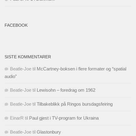
FACEBOOK
SISTE KOMMENTARER
Beatle-Joe
til
McCartney-boksen i flere formater og “spatial
audio”
Beatle-Joe
til
Lewisohn – foredrag om 1962
Beatle-Joe
til
Tilbakeblikk på Ringos bursdagsfeiring
EinarR
til
Paul gjest i TV-program for Ukraina
Beatle-Joe
til
Glastonbury