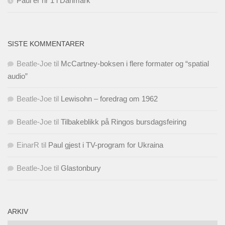
Paul er nr 1 i Danmark
SISTE KOMMENTARER
Beatle-Joe
til
McCartney-boksen i flere formater og “spatial
audio”
Beatle-Joe
til
Lewisohn – foredrag om 1962
Beatle-Joe
til
Tilbakeblikk på Ringos bursdagsfeiring
EinarR
til
Paul gjest i TV-program for Ukraina
Beatle-Joe
til
Glastonbury
ARKIV