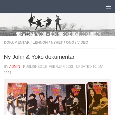
Skip to content
DOKUMENTAR
/
LENNON
/
NYHET
/
ONO
/
VIDEO
Ny John & Yoko dokumentar
BY
ADMIN
· PUBLISHED
16. FEBRUAR 2023
· UPDATED
10. MAI
2024