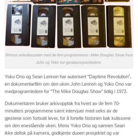
Rhinos videokassetter med de fem programmene i Mike Douglas Show hvor
John og Yoko var gjesteprogramledere.
Yoko Ono og Sean Lennon har autorisert “Daytime Revolution”,
en dokumentarfilm om den uken John Lennon og Yoko Ono var
medprogramledere for “The Mike Douglas Show” tidlig i 1972.
Dokumentaren bruker arkivopptak fra hvert av de fem 70-
minutters programmene samt intervjuer med seks av de
gjestene som fortsatt lever, for å fortelle historien bak kulissene
om den enestående uken. Mens Yoko Ono og sønnen Sean
ikke deltok på kamera, godkjente duoen prosjektet og var