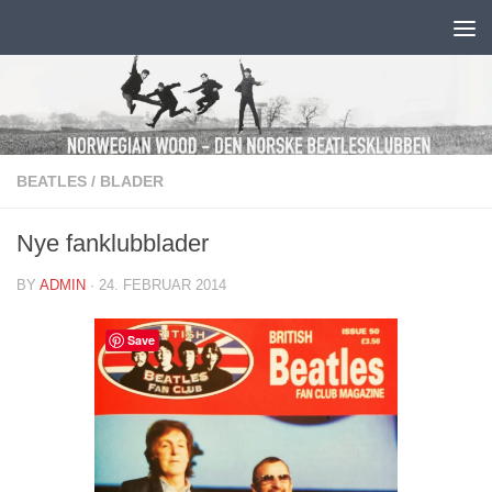
Skip to content
BEATLES
/
BLADER
Nye fanklubblader
BY
ADMIN
·
24. FEBRUAR 2014
Save