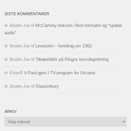
SISTE KOMMENTARER
Beatle-Joe
til
McCartney-boksen i flere formater og “spatial
audio”
Beatle-Joe
til
Lewisohn – foredrag om 1962
Beatle-Joe
til
Tilbakeblikk på Ringos bursdagsfeiring
EinarR
til
Paul gjest i TV-program for Ukraina
Beatle-Joe
til
Glastonbury
ARKIV
Arkiv