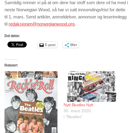
Samtidig minner vi på at om dere har stoff som dere vil ha med i
neste Norwegian Wood, så har vi satt innsendingsfrist for dette
til 1. mars. Send artikler, anmeldelser, annonser og leserinnlegg
til
redaksjonen@norwegianwood.org
.
Del dette:
E-post
Mer
Relatert
Nytt Beatles Nytt
30. mars 2020
i "Beatles"