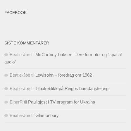
FACEBOOK
SISTE KOMMENTARER
Beatle-Joe
til
McCartney-boksen i flere formater og “spatial
audio”
Beatle-Joe
til
Lewisohn – foredrag om 1962
Beatle-Joe
til
Tilbakeblikk på Ringos bursdagsfeiring
EinarR
til
Paul gjest i TV-program for Ukraina
Beatle-Joe
til
Glastonbury