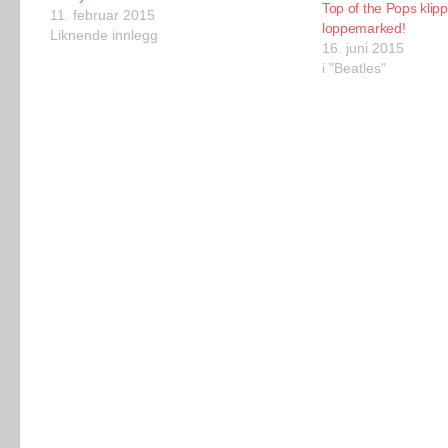
Top of the Pops klip
11. februar 2015
loppemarked!
Liknende innlegg
16. juni 2015
i "Beatles"