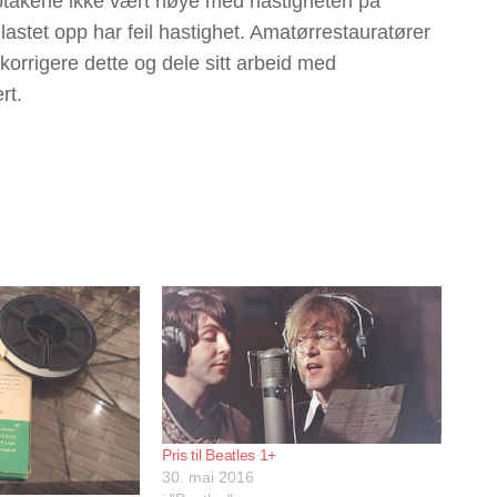
pptakene ikke vært nøye med hastigheten på
 lastet opp har feil hastighet. Amatørrestauratører
korrigere dette og dele sitt arbeid med
rt.
Pris til Beatles 1+
30. mai 2016