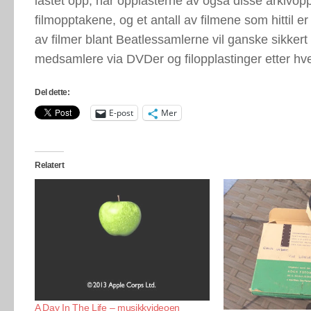
lastet opp, har opplasterne av også disse arkivo
filmopptakene, og et antall av filmene som hittil er
av filmer blant Beatlessamlerne vil ganske sikkert 
medsamlere via DVDer og filopplastinger etter hve
Del dette:
E-post
Mer
Relatert
A Day In The Life – musikkvideoen