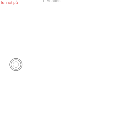
i "Beatles"
p funnet på