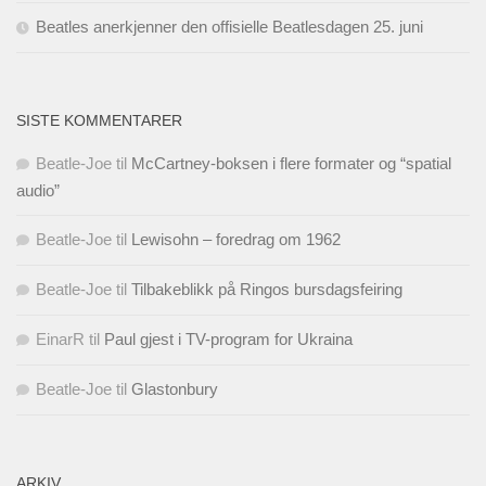
Beatles anerkjenner den offisielle Beatlesdagen 25. juni
SISTE KOMMENTARER
Beatle-Joe
til
McCartney-boksen i flere formater og “spatial
audio”
Beatle-Joe
til
Lewisohn – foredrag om 1962
Beatle-Joe
til
Tilbakeblikk på Ringos bursdagsfeiring
EinarR
til
Paul gjest i TV-program for Ukraina
Beatle-Joe
til
Glastonbury
ARKIV