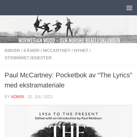
Skip to content
BØKER
/
KÅSERI
/
MCCARTNEY
/
NYHET
/
STRØMMETJENESTER
Paul McCartney: Pocketbok av “The Lyrics”
med ekstramateriale
BY
ADMIN
·
26. JULI 2023