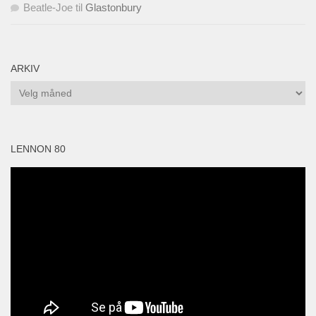
Beatle-Joe
til
Glastonbury
ARKIV
Arkiv
LENNON 80