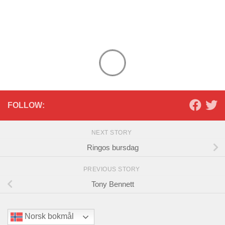
Det viser seg at det
hemmelige Paul-prosjektet
Lady Gaga instagrammet
om i februar dreier seg…
FOLLOW:
NEXT STORY
Ringos bursdag
PREVIOUS STORY
Tony Bennett
Norsk bokmål