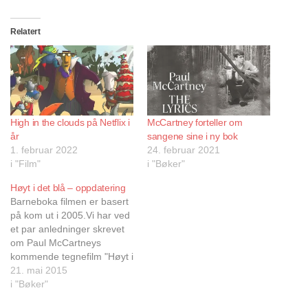
Relatert
High in the clouds på Netflix i
McCartney forteller om
år
sangene sine i ny bok
1. februar 2022
24. februar 2021
i "Film"
i "Bøker"
Høyt i det blå – oppdatering
Barneboka filmen er basert
på kom ut i 2005.Vi har ved
et par anledninger skrevet
om Paul McCartneys
kommende tegnefilm "Høyt i
det blå" i Norwegian Wood,
21. mai 2015
og nå har Deadline kommet
i "Bøker"
med noen oppdateringer.