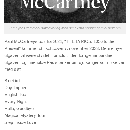
The Lyrics kommer i softcover og med sju ekstra sanger som diskuteres.
Paul McCartneys bok fra 2021, “THE LYRICS: 1956 to the
Present” kommer ut i softcover 7. november 2023. Denne nye
utgaven vil være utvidet i forhold til den forrige, innbundne
utgaven, og inneholde Pauls tanker om sju sanger som ikke var
med sist:
Bluebird
⁠Day Tripper
English Tea
Every Night
⁠Hello, Goodbye
⁠Magical Mystery Tour
Step Inside Love