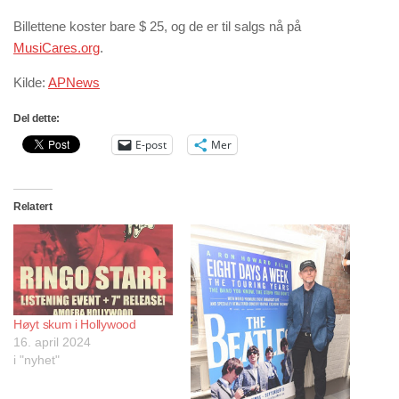
Billettene koster bare $ 25, og de er til salgs nå på
MusiCares.org
.
Kilde:
APNews
Del dette:
E-post
Mer
Relatert
Høyt skum i Hollywood
16. april 2024
i "nyhet"