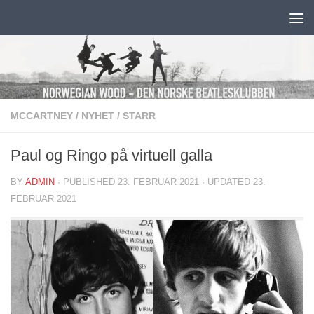
Skip to content
MCCARTNEY
/
NYHET
/
STARR
Paul og Ringo på virtuell galla
BY
ADMIN
· PUBLISHED
23. FEBRUAR 2021
· UPDATED
23.
FEBRUAR 2021