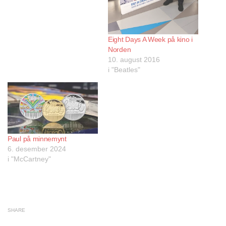
Eight Days A Week på kino i
Norden
10. august 2016
i "Beatles"
Paul på minnemynt
6. desember 2024
i "McCartney"
SHARE