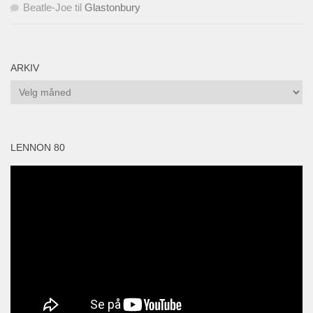
Beatle-Joe
til
Glastonbury
ARKIV
Arkiv
LENNON 80