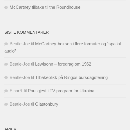
McCartney tilbake til the Roundhouse
SISTE KOMMENTARER
Beatle-Joe
til
McCartney-boksen i flere formater og “spatial
audio”
Beatle-Joe
til
Lewisohn – foredrag om 1962
Beatle-Joe
til
Tilbakeblikk på Ringos bursdagsfeiring
EinarR
til
Paul gjest i TV-program for Ukraina
Beatle-Joe
til
Glastonbury
ARKIV