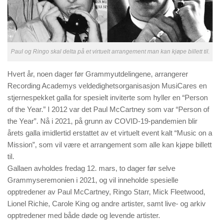
Paul og Ringo skal delta på et virtuelt arrangement man kan kjøpe billett til.
Hvert år, noen dager før Grammyutdelingene, arrangerer
Recording Academys veldedighetsorganisasjon MusiCares en
stjernespekket galla for spesielt inviterte som hyller en “Person
of the Year.” I 2012 var det Paul McCartney som var “Person of
the Year”. Nå i 2021, på grunn av COVID-19-pandemien blir
årets galla imidlertid erstattet av et virtuelt event kalt “Music on a
Mission”, som vil være et arrangement som alle kan kjøpe billett
til.
Gallaen avholdes fredag ​​12. mars, to dager før selve
Grammyseremonien i 2021, og vil inneholde spesielle
opptredener av Paul McCartney, Ringo Starr, Mick Fleetwood,
Lionel Richie, Carole King og andre artister, samt live- og arkiv
opptredener med både døde og levende artister.