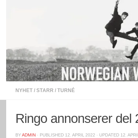
Skip to content
NYHET
/
STARR
/
TURNÉ
Ringo annonserer del 
BY
ADMIN
· PUBLISHED
12. APRIL 2022
· UPDATED
12. APRI