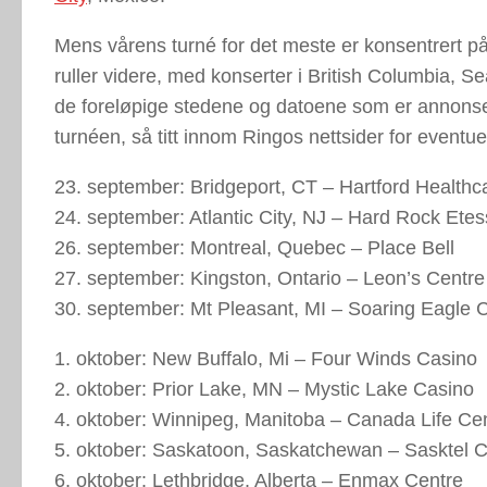
Mens vårens turné for det meste er konsentrert p
ruller videre, med konserter i British Columbia, 
de foreløpige stedene og datoene som er annonser
turnéen, så titt innom Ringos nettsider for eventue
23. september: Bridgeport, CT – Hartford Health
24. september: Atlantic City, NJ – Hard Rock Ete
26. september: Montreal, Quebec – Place Bell
27. september: Kingston, Ontario – Leon’s Centre
30. september: Mt Pleasant, MI – Soaring Eagle 
1. oktober: New Buffalo, Mi – Four Winds Casino
2. oktober: Prior Lake, MN – Mystic Lake Casino
4. oktober: Winnipeg, Manitoba – Canada Life Ce
5. oktober: Saskatoon, Saskatchewan – Sasktel C
6. oktober: Lethbridge, Alberta – Enmax Centre