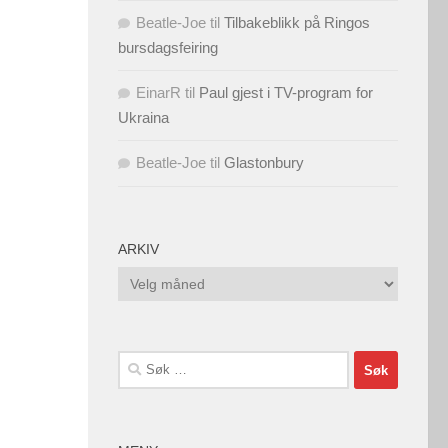
Beatle-Joe
til
Tilbakeblikk på Ringos
bursdagsfeiring
EinarR
til
Paul gjest i TV-program for
Ukraina
Beatle-Joe
til
Glastonbury
ARKIV
Arkiv
Søk
etter: