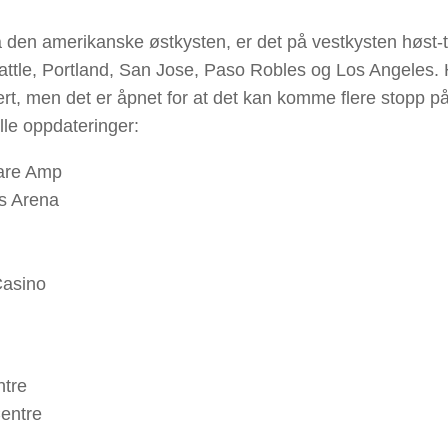
å den amerikanske østkysten, er det på vestkysten høst-
Seattle, Portland, San Jose, Paso Robles og Los Angeles. 
t, men det er åpnet for at det kan komme flere stopp p
lle oppdateringer:
care Amp
ss Arena
Casino
ntre
entre