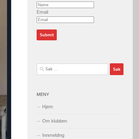
Email
Søk
etter:
MENY
Hjem
Om klubben
Innmelding