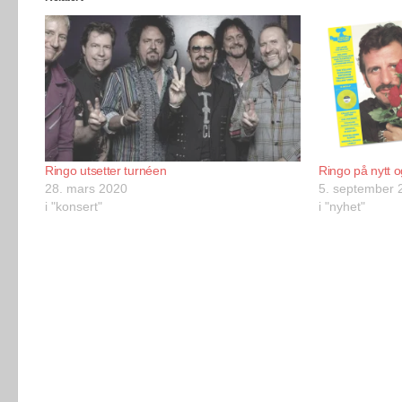
Ringo utsetter turnéen
Ringo på nytt o
28. mars 2020
5. september 
i "konsert"
i "nyhet"