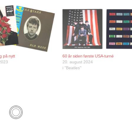
g på nytt
60 år siden første USA-turné
2023
20. august 2024
i "Beatles"