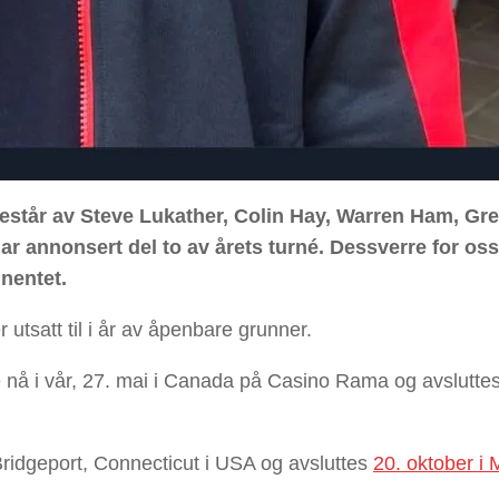
 består av Steve Lukather, Colin Hay, Warren Ham, Gr
r annonsert del to av årets turné. Dessverre for oss
inentet.
utsatt til i år av åpenbare grunner.
né nå i vår, 27. mai i Canada på Casino Rama og avslutte
 Bridgeport, Connecticut i USA og avsluttes
20. oktober i 