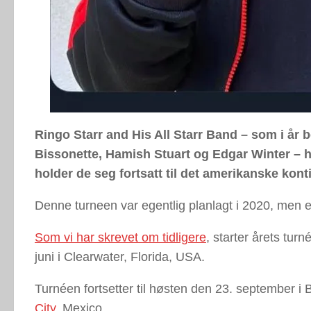
Ringo Starr and His All Starr Band – som i år
Bissonette, Hamish Stuart og Edgar Winter – ha
holder de seg fortsatt til det amerikanske kont
Denne turneen var egentlig planlagt i 2020, men er 
Som vi har skrevet om tidligere
, starter årets tur
juni i Clearwater, Florida, USA.
Turnéen fortsetter til høsten den 23. september i
City
, Mexico.