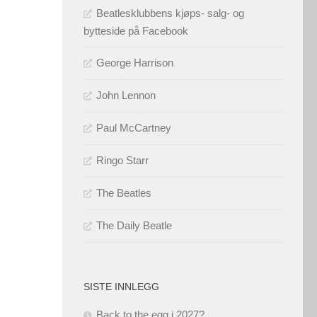
Beatlesklubbens kjøps- salg- og
bytteside på Facebook
George Harrison
John Lennon
Paul McCartney
Ringo Starr
The Beatles
The Daily Beatle
SISTE INNLEGG
Back to the egg i 2027?