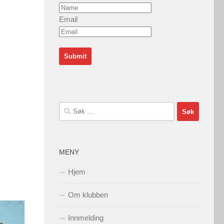
Email
Søk
etter:
MENY
Hjem
Om klubben
Innmelding