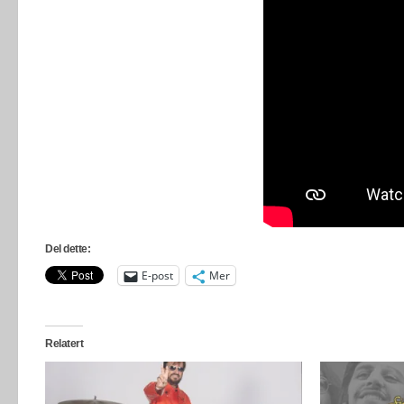
Del dette:
E-post
Mer
Relatert