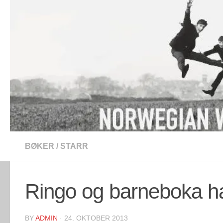
Skip to content
BØKER
/
STARR
Ringo og barneboka h
BY
ADMIN
·
24. OKTOBER 2013