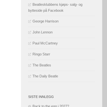
Beatlesklubbens kjøps- salg- og
bytteside på Facebook
George Harrison
John Lennon
Paul McCartney
Ringo Starr
The Beatles
The Daily Beatle
SISTE INNLEGG
Back to the egg i 2027?