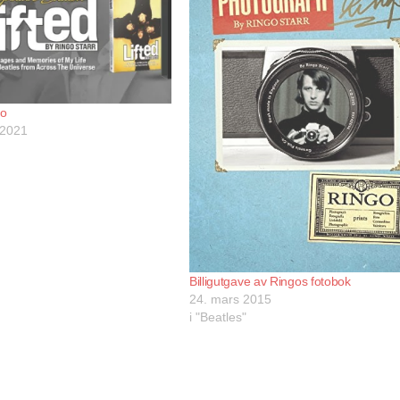
go
 2021
Billigutgave av Ringos fotobok
24. mars 2015
i "Beatles"