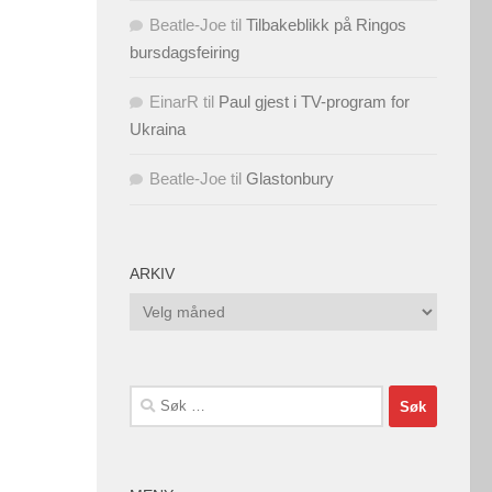
Beatle-Joe
til
Tilbakeblikk på Ringos
bursdagsfeiring
EinarR
til
Paul gjest i TV-program for
Ukraina
Beatle-Joe
til
Glastonbury
ARKIV
Arkiv
Søk
etter: