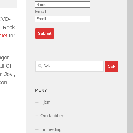
Email
9DVD-
e.
Rock
iet
for
nger.
Søk
ll Of
etter:
n Jovi,
son,
MENY
Hjem
Om klubben
Innmelding