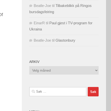
Beatle-Joe
til
Tilbakeblikk på Ringos
bursdagsfeiring
Of
EinarR
til
Paul gjest i TV-program for
Ukraina
Beatle-Joe
til
Glastonbury
ARKIV
Arkiv
Søk
etter: