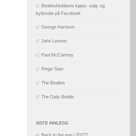
Beatlesklubbens kjøps- salg- og
bytteside på Facebook
George Harrison
John Lennon
Paul McCartney
Ringo Starr
The Beatles
The Daily Beatle
SISTE INNLEGG
Back to the egg i 2027?