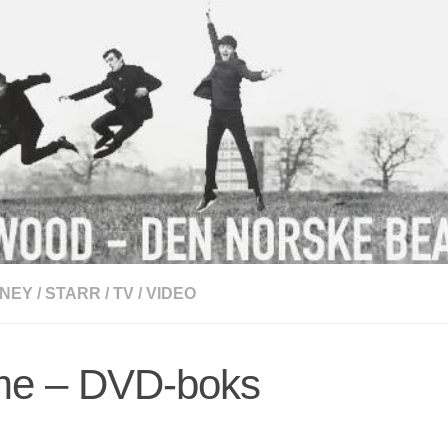
NEY
/
STARR
/
TV
/
VIDEO
ame – DVD-boks