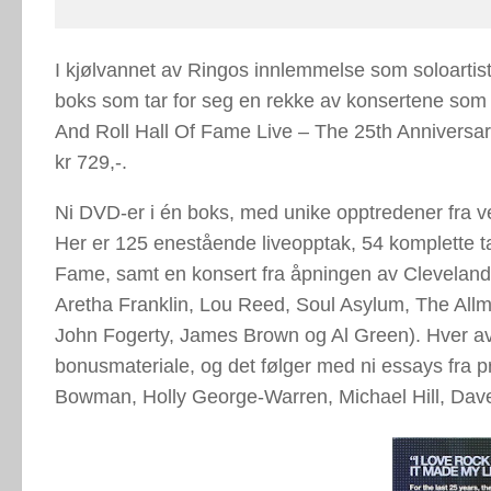
I kjølvannet av Ringos innlemmelse som soloartis
boks som tar for seg en rekke av konsertene som
And Roll Hall Of Fame Live – The 25th Anniversar
kr 729,-.
Ni DVD-er i én boks, med unike opptredener fra ve
Her er 125 enestående liveopptak, 54 komplette ta
Fame, samt en konsert fra åpningen av Cleveland
Aretha Franklin, Lou Reed, Soul Asylum, The All
John Fogerty, James Brown og Al Green). Hver av
bonusmateriale, og det følger med ni essays fra p
Bowman, Holly George-Warren, Michael Hill, Dav