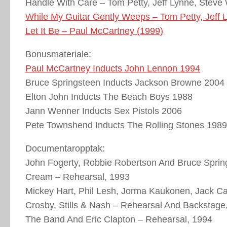
Handle With Care – Tom Petty, Jeff Lynne, Stev
While My Guitar Gently Weeps – Tom Petty, Jeff 
Let It Be – Paul McCartney (1999)
Bonusmateriale:
Paul McCartney Inducts John Lennon 1994
Bruce Springsteen Inducts Jackson Browne 2004
Elton John Inducts The Beach Boys 1988
Jann Wenner Inducts Sex Pistols 2006
Pete Townshend Inducts The Rolling Stones 1989
Documentaropptak:
John Fogerty, Robbie Robertson And Bruce Sprin
Cream – Rehearsal, 1993
Mickey Hart, Phil Lesh, Jorma Kaukonen, Jack C
Crosby, Stills & Nash – Rehearsal And Backstage
The Band And Eric Clapton – Rehearsal, 1994