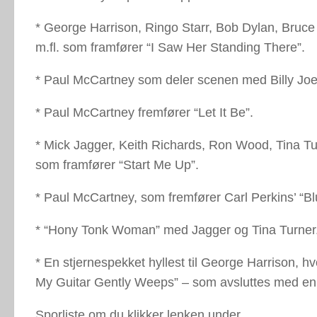
* George Harrison, Ringo Starr, Bob Dylan, Bruce 
m.fl. som framfører “I Saw Her Standing There”.
* Paul McCartney som deler scenen med Billy Joel
* Paul McCartney fremfører “Let It Be”.
* Mick Jagger, Keith Richards, Ron Wood, Tina T
som framfører “Start Me Up”.
* Paul McCartney, som fremfører Carl Perkins’ “
* “Hony Tonk Woman” med Jagger og Tina Turner
* En stjernespekket hyllest til George Harrison, 
My Guitar Gently Weeps” – som avsluttes med en f
Sporliste om du klikker lenken under.