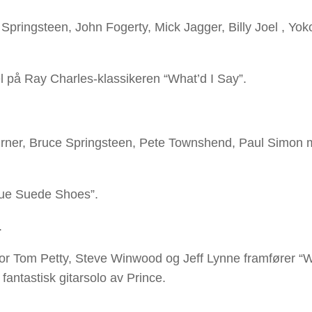
Springsteen, John Fogerty, Mick Jagger, Billy Joel , Yo
 på Ray Charles-klassikeren “What’d I Say”.
urner, Bruce Springsteen, Pete Townshend, Paul Simon m
Blue Suede Shoes”.
.
hvor Tom Petty, Steve Winwood og Jeff Lynne framfører “W
antastisk gitarsolo av Prince.