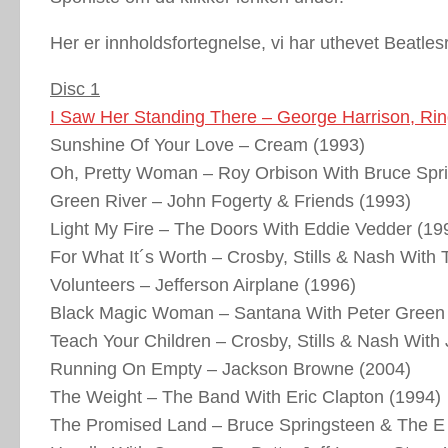
Her er innholdsfortegnelse, vi har
uthevet
Beatlesr
Disc 1
I Saw Her Standing There – George Harrison, Ring
Sunshine Of Your Love – Cream (1993)
Oh, Pretty Woman – Roy Orbison With Bruce Spri
Green River – John Fogerty & Friends (1993)
Light My Fire – The Doors With Eddie Vedder (19
For What It´s Worth – Crosby, Stills & Nash With
Volunteers – Jefferson Airplane (1996)
Black Magic Woman – Santana With Peter Green
Teach Your Children – Crosby, Stills & Nash Wit
Running On Empty – Jackson Browne (2004)
The Weight – The Band With Eric Clapton (1994)
The Promised Land – Bruce Springsteen & The E 