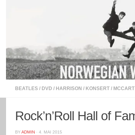
Skip to content
BEATLES
/
DVD
/
HARRISON
/
KONSERT
/
MCCART
Rock’n’Roll Hall of F
BY
ADMIN
·
4. MAI 2015