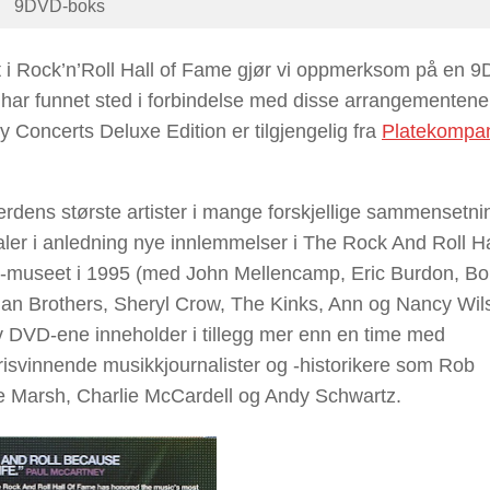
9DVD-boks
t i Rock’n’Roll Hall of Fame gjør vi oppmerksom på en 
 har funnet sted i forbindelse med disse arrangementen
y Concerts Deluxe Edition
er tilgjengelig fra
Platekompan
rdens største artister i mange forskjellige sammensetni
ler i anledning nye innlemmelser i The Rock And Roll Ha
-museet i 1995 (med John Mellencamp, Eric Burdon, Bo
man Brothers, Sheryl Crow, The Kinks, Ann og Nancy Wil
 DVD-ene inneholder i tillegg mer enn en time med
risvinnende musikkjournalister og -historikere som Rob
e Marsh, Charlie McCardell og Andy Schwartz.