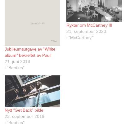
Rykter om McCartney III
21. september 2020
i "McCartney"
Jubileumsutgave av “White
album” bekreftet av Paul
21. juni 2018
i "Beatles"
Nytt “Get Back” bilde
23. september 2019
i "Beatles"