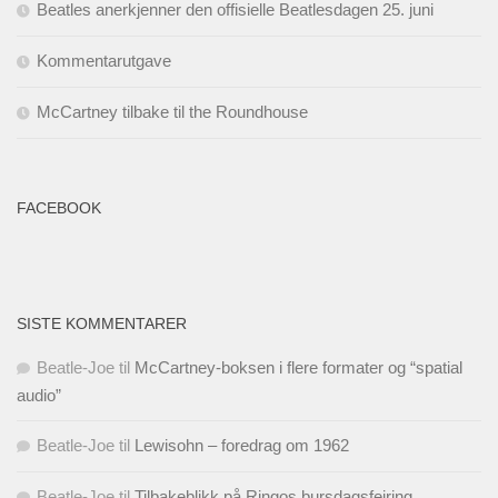
Beatles anerkjenner den offisielle Beatlesdagen 25. juni
Kommentarutgave
McCartney tilbake til the Roundhouse
FACEBOOK
SISTE KOMMENTARER
Beatle-Joe
til
McCartney-boksen i flere formater og “spatial
audio”
Beatle-Joe
til
Lewisohn – foredrag om 1962
Beatle-Joe
til
Tilbakeblikk på Ringos bursdagsfeiring