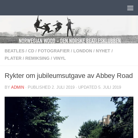
Skip to content
BEATLES
/
CD
/
FOTOGRAFIER
/
LONDON
/
NYHET
/
PLATER
/
REMIKSING
/
VINYL
Rykter om jubileumsutgave av Abbey Road
BY
ADMIN
· PUBLISHED
2. JULI 2019
· UPDATED
5. JULI 2019