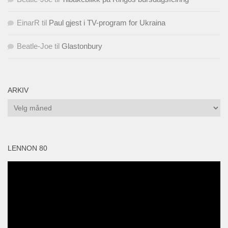
EinarR
til
Paul gjest i TV-program for Ukraina
Beatle-Joe
til
Glastonbury
ARKIV
Arkiv
LENNON 80