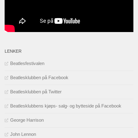
LENKER
Beatlesfestivalen
Beatlesklubben på Facebook
Beatlesklubben på Twitter
Beatlesklubbens kjøps- salg- og bytteside på Facebook
George Harrison
John Lennon