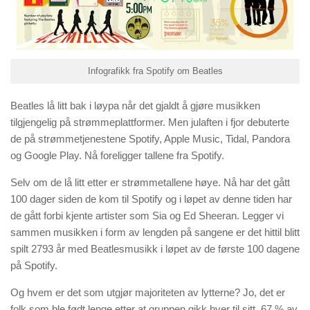
Infografikk fra Spotify om Beatles
Beatles lå litt bak i løypa når det gjaldt å gjøre musikken
tilgjengelig på strømmeplattformer. Men julaften i fjor debuterte
de på strømmetjenestene Spotify, Apple Music, Tidal, Pandora
og Google Play. Nå foreligger tallene fra Spotify.
Selv om de lå litt etter er strømmetallene høye. Nå har det gått
100 dager siden de kom til Spotify og i løpet av denne tiden har
de gått forbi kjente artister som Sia og Ed Sheeran. Legger vi
sammen musikken i form av lengden på sangene er det hittil blitt
spilt 2793 år med Beatlesmusikk i løpet av de første 100 dagene
på Spotify.
Og hvem er det som utgjør majoriteten av lytterne? Jo, det er
folk som ble født lenge etter at gruppen gikk hver til sitt. 67 % av