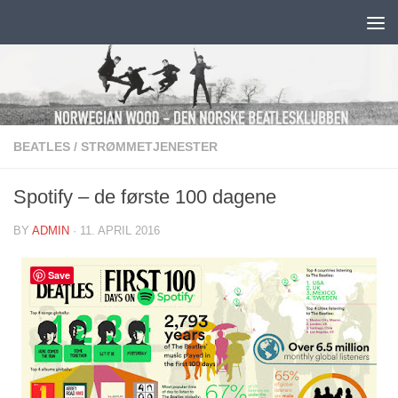
Skip to content
BEATLES
/
STRØMMETJENESTER
Spotify – de første 100 dagene
BY
ADMIN
·
11. APRIL 2016
Save