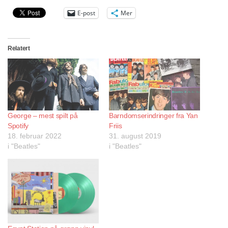
E-post
Mer
Relatert
George – mest spilt på
Barndomserindringer fra Yan
Spotify
Friis
18. februar 2022
31. august 2019
i "Beatles"
i "Beatles"