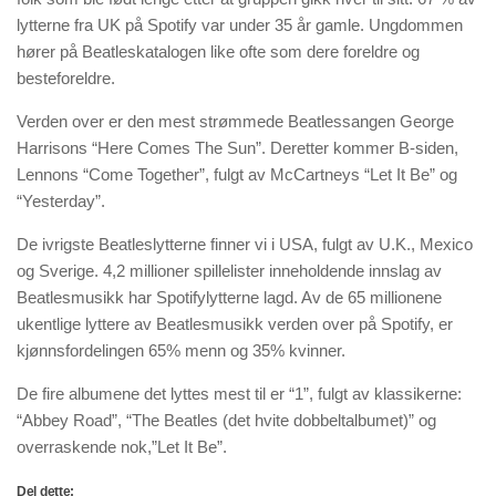
lytterne fra UK på Spotify var under 35 år gamle. Ungdommen
hører på Beatleskatalogen like ofte som dere foreldre og
besteforeldre.
Verden over er den mest strømmede Beatlessangen George
Harrisons “Here Comes The Sun”. Deretter kommer B-siden,
Lennons “Come Together”, fulgt av McCartneys “Let It Be” og
“Yesterday”.
De ivrigste Beatleslytterne finner vi i USA, fulgt av U.K., Mexico
og Sverige. 4,2 millioner spillelister inneholdende innslag av
Beatlesmusikk har Spotifylytterne lagd. Av de 65 millionene
ukentlige lyttere av Beatlesmusikk verden over på Spotify, er
kjønnsfordelingen 65% menn og 35% kvinner.
De fire albumene det lyttes mest til er “1”, fulgt av klassikerne:
“Abbey Road”, “The Beatles (det hvite dobbeltalbumet)” og
overraskende nok,”Let It Be”.
Del dette: