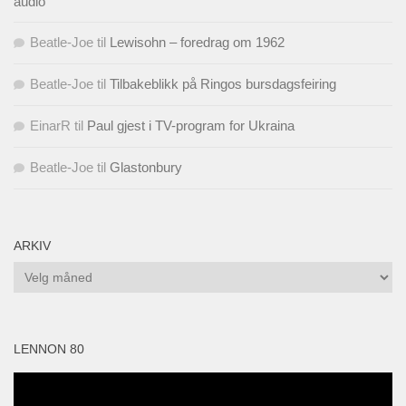
audio”
Beatle-Joe
til
Lewisohn – foredrag om 1962
Beatle-Joe
til
Tilbakeblikk på Ringos bursdagsfeiring
EinarR
til
Paul gjest i TV-program for Ukraina
Beatle-Joe
til
Glastonbury
ARKIV
Arkiv
LENNON 80