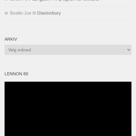
Beatle-Joe
til
Glastonbury
ARKIV
Arkiv
LENNON 80