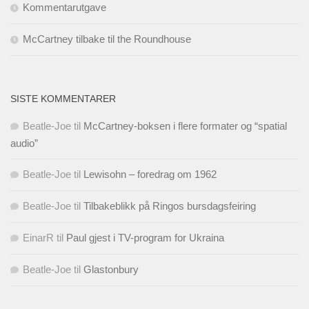
Kommentarutgave
McCartney tilbake til the Roundhouse
SISTE KOMMENTARER
Beatle-Joe
til
McCartney-boksen i flere formater og “spatial
audio”
Beatle-Joe
til
Lewisohn – foredrag om 1962
Beatle-Joe
til
Tilbakeblikk på Ringos bursdagsfeiring
EinarR
til
Paul gjest i TV-program for Ukraina
Beatle-Joe
til
Glastonbury