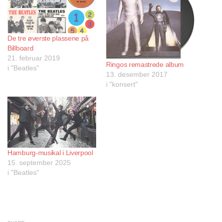
De tre øverste plassene på
Billboard
21. februar 2019
Ringos remastrede album
i "Beatles"
13. desember 2017
i "konsert"
Hamburg-musikal i Liverpool
15. september 2025
i "Beatles"