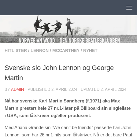
Skip to content
HITLISTER
/
LENNON
/
MCCARTNEY
/
NYHET
Svenske slo John Lennon og George
Martin
BY
ADMIN
· PUBLISHED
2. APRIL 2024
· UPDATED
2. APRIL 2024
Nå har svenske Karl Martin Sandberg (f.1971) aka Max
Martin prestert hele 27 nr.1-låter på Billboard sin singleliste
i USA, som låtskriver og/eller produsent.
Med Ariana Grande sin “We can’t be friends” passerte han John
Lennon, som har 26 nr.1-hits som låtskriver. Nå er det bare Paul