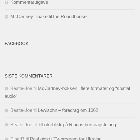
Kommentarutgave
McCartney tilbake til the Roundhouse
FACEBOOK
SISTE KOMMENTARER
Beatle-Joe
til
McCartney-boksen i flere formater og “spatial
audio”
Beatle-Joe
til
Lewisohn – foredrag om 1962
Beatle-Joe
til
Tilbakeblikk på Ringos bursdagsfeiring
EinarR
til
Paul gjest i TV-program for Ukraina