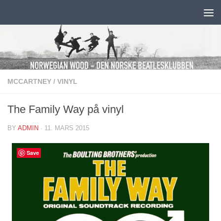
Skip to content
MCCARTNEY
/
VINYL
The Family Way på vinyl
BY
ADMIN
·
11. MARS 2015
Save