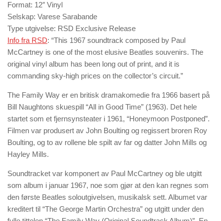
Format: 12″ Vinyl
Selskap: Varese Sarabande
Type utgivelse: RSD Exclusive Release
Info fra RSD
: “This 1967 soundtrack composed by Paul
McCartney is one of the most elusive Beatles souvenirs. The
original vinyl album has been long out of print, and it is
commanding sky-high prices on the collector’s circuit.”
The Family Way er en britisk dramakomedie fra 1966 basert på
Bill Naughtons skuespill “All in Good Time” (1963). Det hele
startet som et fjernsynsteater i 1961, “Honeymoon Postponed”.
Filmen var produsert av John Boulting og regissert broren Roy
Boulting, og to av rollene ble spilt av far og datter John Mills og
Hayley Mills.
Soundtracket var komponert av Paul McCartney og ble utgitt
som album i januar 1967, noe som gjør at den kan regnes som
den første Beatles soloutgivelsen, musikalsk sett. Albumet var
kreditert til “The George Martin Orchestra” og utgitt under den
fulle tittelen “The Family Way (Original Soundtrack Album)”. En