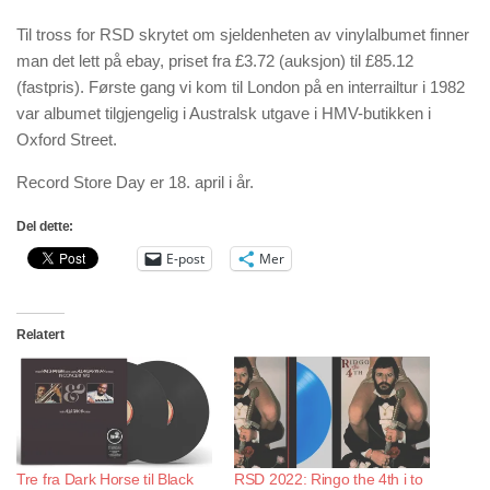
Til tross for RSD skrytet om sjeldenheten av vinylalbumet finner
man det lett på ebay, priset fra £3.72 (auksjon) til £85.12
(fastpris). Første gang vi kom til London på en interrailtur i 1982
var albumet tilgjengelig i Australsk utgave i HMV-butikken i
Oxford Street.
Record Store Day er 18. april i år.
Del dette:
E-post
Mer
Relatert
Tre fra Dark Horse til Black
RSD 2022: Ringo the 4th i to