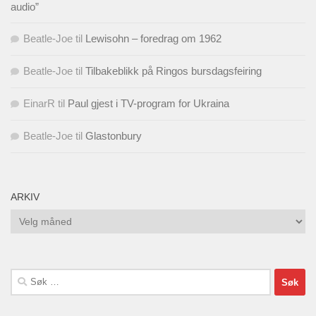
audio”
Beatle-Joe
til
Lewisohn – foredrag om 1962
Beatle-Joe
til
Tilbakeblikk på Ringos bursdagsfeiring
EinarR
til
Paul gjest i TV-program for Ukraina
Beatle-Joe
til
Glastonbury
ARKIV
Arkiv
Søk
etter: