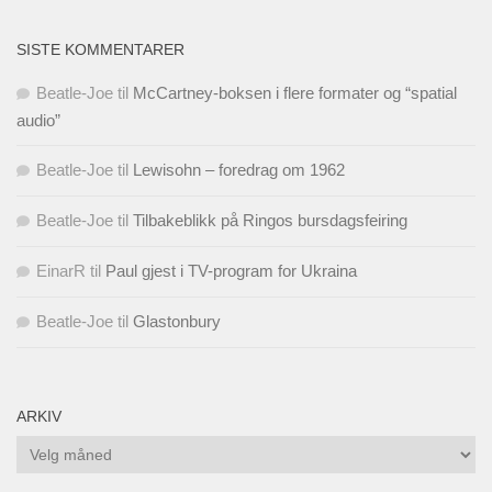
SISTE KOMMENTARER
Beatle-Joe
til
McCartney-boksen i flere formater og “spatial
audio”
Beatle-Joe
til
Lewisohn – foredrag om 1962
Beatle-Joe
til
Tilbakeblikk på Ringos bursdagsfeiring
EinarR
til
Paul gjest i TV-program for Ukraina
Beatle-Joe
til
Glastonbury
ARKIV
Arkiv