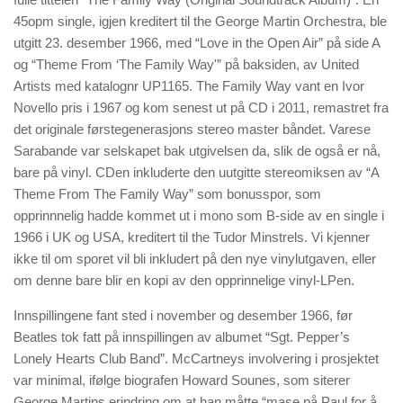
45opm single, igjen kreditert til the George Martin Orchestra, ble
utgitt 23. desember 1966, med “Love in the Open Air” på side A
og “Theme From ‘The Family Way'” på baksiden, av United
Artists med katalognr UP1165. The Family Way vant en Ivor
Novello pris i 1967 og kom senest ut på CD i 2011, remastret fra
det originale førstegenerasjons stereo master båndet. Varese
Sarabande var selskapet bak utgivelsen da, slik de også er nå,
bare på vinyl. CDen inkluderte den uutgitte stereomiksen av “A
Theme From The Family Way” som bonusspor, som
opprinnnelig hadde kommet ut i mono som B-side av en single i
1966 i UK og USA, kreditert til the Tudor Minstrels. Vi kjenner
ikke til om sporet vil bli inkludert på den nye vinylutgaven, eller
om denne bare blir en kopi av den opprinnelige vinyl-LPen.
Innspillingene fant sted i november og desember 1966, før
Beatles tok fatt på innspillingen av albumet “Sgt. Pepper’s
Lonely Hearts Club Band”. McCartneys involvering i prosjektet
var minimal, ifølge biografen Howard Sounes, som siterer
George Martins erindring om at han måtte “mase på Paul for å