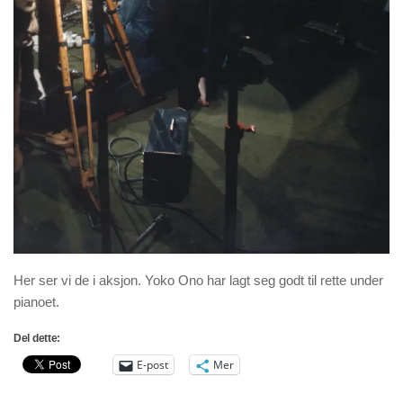
Her ser vi de i aksjon. Yoko Ono har lagt seg godt til rette under
pianoet.
Del dette:
E-post
Mer