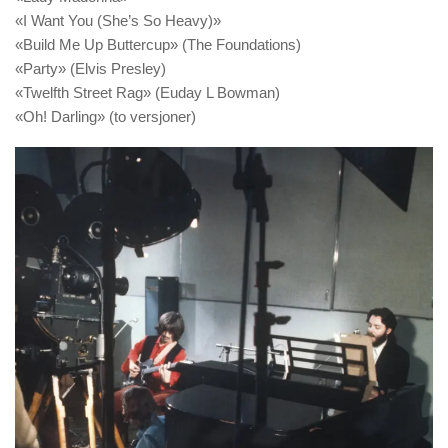
«I Want You (She’s So Heavy)»
«Build Me Up Buttercup» (The Foundations)
«Party» (Elvis Presley)
«Twelfth Street Rag» (Euday L Bowman)
«Oh! Darling» (to versjoner)