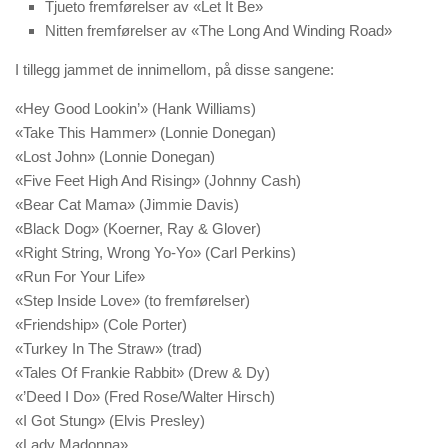
Tjueto fremførelser av «Let It Be»
Nitten fremførelser av «The Long And Winding Road»
I tillegg jammet de innimellom, på disse sangene:
«Hey Good Lookin’» (Hank Williams)
«Take This Hammer» (Lonnie Donegan)
«Lost John» (Lonnie Donegan)
«Five Feet High And Rising» (Johnny Cash)
«Bear Cat Mama» (Jimmie Davis)
«Black Dog» (Koerner, Ray & Glover)
«Right String, Wrong Yo-Yo» (Carl Perkins)
«Run For Your Life»
«Step Inside Love» (to fremførelser)
«Friendship» (Cole Porter)
«Turkey In The Straw» (trad)
«Tales Of Frankie Rabbit» (Drew & Dy)
«’Deed I Do» (Fred Rose/Walter Hirsch)
«I Got Stung» (Elvis Presley)
«Lady Madonna»