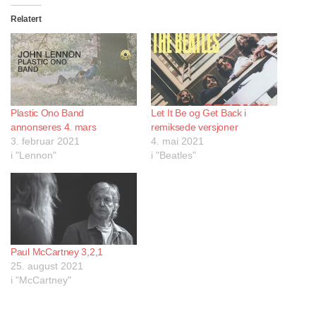
Relatert
Plastic Ono Band
Let It Be og Get Back i
annonseres 4. mars
remiksede versjoner
3. februar 2021
4. mai 2021
i "Lennon"
i "Beatles"
Paul McCartney 3,2,1
25. august 2021
i "McCartney"