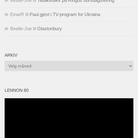
Beatle-Joe
til
Tilbakeblikk på Ringos bursdagsfeiring
EinarR
til
Paul gjest i TV-program for Ukraina
Beatle-Joe
til
Glastonbury
ARKIV
Arkiv
LENNON 80