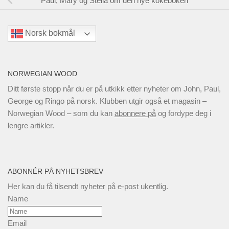
Paul, Mary og Stella om den nye kokeboken
Norsk bokmål
NORWEGIAN WOOD
Ditt første stopp når du er på utkikk etter nyheter om John, Paul,
George og Ringo på norsk. Klubben utgir også et magasin –
Norwegian Wood – som du kan
abonnere på
og fordype deg i
lengre artikler.
ABONNÉR PÅ NYHETSBREV
Her kan du få tilsendt nyheter på e-post ukentlig.
Name
Email