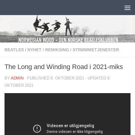
Skip to content
BEATLES
/
NYHET
/
REMIKSING
/
STRØMMETJENESTER
The Long and Winding Road i 2021-miks
BY
ADMIN
· PUBLISHED
8. OKTOBER 2021
· UPDATED
8.
OKTOBER 2021