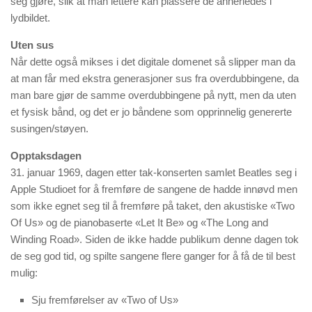
seg gjøre, slik at man lettere kan plassere de annerledes i
lydbildet.
Uten sus
Når dette også mikses i det digitale domenet så slipper man da
at man får med ekstra generasjoner sus fra overdubbingene, da
man bare gjør de samme overdubbingene på nytt, men da uten
et fysisk bånd, og det er jo båndene som opprinnelig genererte
susingen/støyen.
Opptaksdagen
31. januar 1969, dagen etter tak-konserten samlet Beatles seg i
Apple Studioet for å fremføre de sangene de hadde innøvd men
som ikke egnet seg til å fremføre på taket, den akustiske «Two
Of Us» og de pianobaserte «Let It Be» og «The Long and
Winding Road». Siden de ikke hadde publikum denne dagen tok
de seg god tid, og spilte sangene flere ganger for å få de til best
mulig:
Sju fremførelser av «Two of Us»