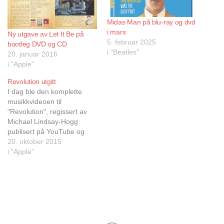
Midas Man på blu-ray og dvd
i mars
Ny utgave av Let It Be på
5. februar 2025
bootleg DVD og CD
i "Beatles"
20. januar 2016
i "Apple"
Revolution utgitt
I dag ble den komplette
musikkvideoen til
"Revolution", regissert av
Michael Lindsay-Hogg
publisert på YouTube og
Vevo. Dette er den første av
20. oktober 2015
fem hele musikkvideoer
i "Apple"
som er planlagt utgitt som
reklame for de kommende
nye utgavene av Beatles 1
og luksuspakken Beatles
1+. "Revolution" ble
sammen med "Hey Jude"
filmet onsdag 4.…