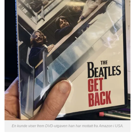
En kunde viser frem DVD-utgaven han har mottatt fra Amazon i USA.