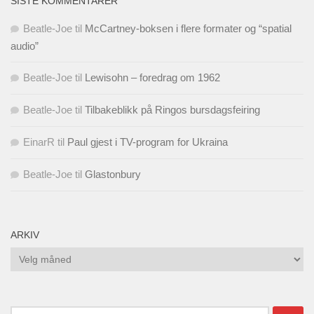
SISTE KOMMENTARER
Beatle-Joe
til
McCartney-boksen i flere formater og “spatial
audio”
Beatle-Joe
til
Lewisohn – foredrag om 1962
Beatle-Joe
til
Tilbakeblikk på Ringos bursdagsfeiring
EinarR
til
Paul gjest i TV-program for Ukraina
Beatle-Joe
til
Glastonbury
ARKIV
Arkiv
Søk