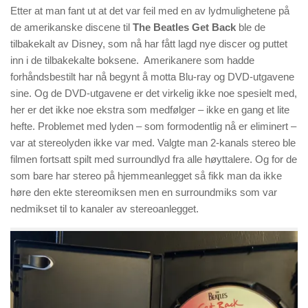
Etter at man fant ut at det var feil med en av lydmulighetene på
de amerikanske discene til
The Beatles Get Back
ble de
tilbakekalt av Disney, som nå har fått lagd nye discer og puttet
inn i de tilbakekalte boksene. Amerikanere som hadde
forhåndsbestilt har nå begynt å motta Blu-ray og DVD-utgavene
sine. Og de DVD-utgavene er det virkelig ikke noe spesielt med,
her er det ikke noe ekstra som medfølger – ikke en gang et lite
hefte. Problemet med lyden – som formodentlig nå er eliminert –
var at stereolyden ikke var med. Valgte man 2-kanals stereo ble
filmen fortsatt spilt med surroundlyd fra alle høyttalere. Og for de
som bare har stereo på hjemmeanlegget så fikk man da ikke
høre den ekte stereomiksen men en surroundmiks som var
nedmikset til to kanaler av stereoanlegget.