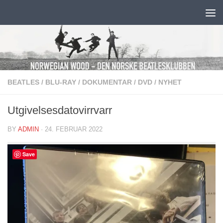
Skip to content
BEATLES
/
BLU-RAY
/
DOKUMENTAR
/
DVD
/
NYHET
Utgivelsesdatovirrvarr
BY
ADMIN
·
24. FEBRUAR 2022
Save