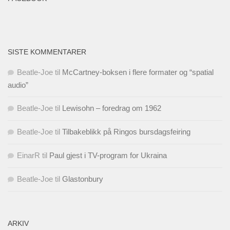
SISTE KOMMENTARER
Beatle-Joe
til
McCartney-boksen i flere formater og “spatial
audio”
Beatle-Joe
til
Lewisohn – foredrag om 1962
Beatle-Joe
til
Tilbakeblikk på Ringos bursdagsfeiring
EinarR
til
Paul gjest i TV-program for Ukraina
Beatle-Joe
til
Glastonbury
ARKIV