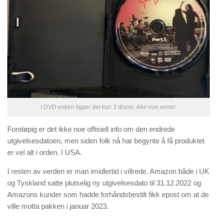
I DVD-esken ligger det kun 3 discer, ikke noe annet.
Foreløpig er det ikke noe offisiell info om den endrede
utgivelsesdatoen, men siden folk nå har begynte å få produktet
er vel alt i orden. I USA.
I resten av verden er man imidlertid i villrede. Amazon både i UK
og Tyskland satte plutselig ny utgivelsesdato til 31.12.2022 og
Amazons kunder som hadde forhåndsbestilt fikk epost om at de
ville motta pakken i januar 2023.