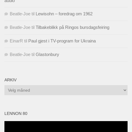
audio”
Beatle-Joe
til
Lewisohn – foredrag om 1962
Beatle-Joe
til
Tilbakeblikk på Ringos bursdagsfeiring
EinarR
til
Paul gjest i TV-program for Ukraina
Beatle-Joe
til
Glastonbury
ARKIV
Arkiv
LENNON 80