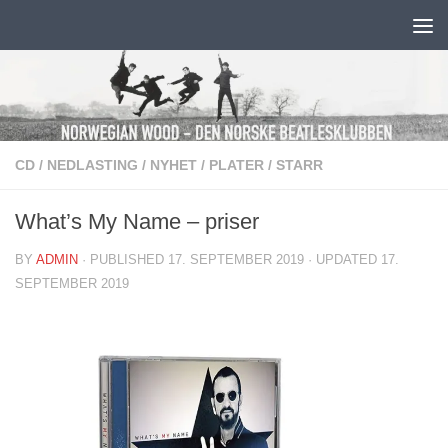
Skip to content
CD
/
NEDLASTING
/
NYHET
/
PLATER
/
STARR
What’s My Name – priser
BY
ADMIN
· PUBLISHED
17. SEPTEMBER 2019
· UPDATED
17.
SEPTEMBER 2019