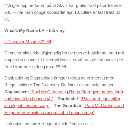
* Vi gjør oppmerksom på at Skvis har gratis frakt på ordre over
200 kr når man oppgir kodeordet april19. Ellers er fast frakt 39
kr.
What’s My Name LP – blå vinyl
UDiscover Music £21.99
Denne er altså ikke tilgjengelig fra de norske butikkene, men må
kjøpes fra utlandet. Universal Music er vår valgte forhandler der.
Frakt kommer i tillegg med £9.99.
Dagbladet og Dagsavisen bringer utdrag av et intervju med
Ringo i britiske The Guardian. Du finner disse artiklene her:
Dagsavisen:
“Paul McCartney og Ringo Starr gjenforenes for å
spille inn John Lennon-låt”
–
Dagbladet:
“Paul og Ringo spiller
inn ukjent Lennon-sang”
–
The Guardian:
“Paul McCartney and
Ringo Starr reunite to record John Lennon song”
.
I intervjuet avslører Ringo at Jack Douglas i sitt