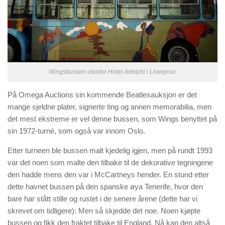
Wingsbussen utenfor Hotel Adelphi i Liverpool.
På Omega Auctions sin kommende Beatlesauksjon er det
mange sjeldne plater, signerte ting og annen memorabilia, men
det mest ekstreme er vel denne bussen, som Wings benyttet på
sin 1972-turné, som også var innom Oslo.
Etter turneen ble bussen malt kjedelig igjen, men på rundt 1993
var det noen som malte den tilbake til de dekorative tegningene
den hadde mens den var i McCartneys hender. En stund etter
dette havnet bussen på den spanske øya Tenerife, hvor den
bare har stått stille og rustet i de senere årene (dette har vi
skrevet om tidligere): Men så skjedde det noe. Noen kjøpte
bussen og fikk den fraktet tilbake til England. Nå kan den altså