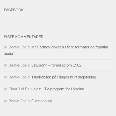
FACEBOOK
SISTE KOMMENTARER
Beatle-Joe
til
McCartney-boksen i flere formater og “spatial
audio”
Beatle-Joe
til
Lewisohn – foredrag om 1962
Beatle-Joe
til
Tilbakeblikk på Ringos bursdagsfeiring
EinarR
til
Paul gjest i TV-program for Ukraina
Beatle-Joe
til
Glastonbury