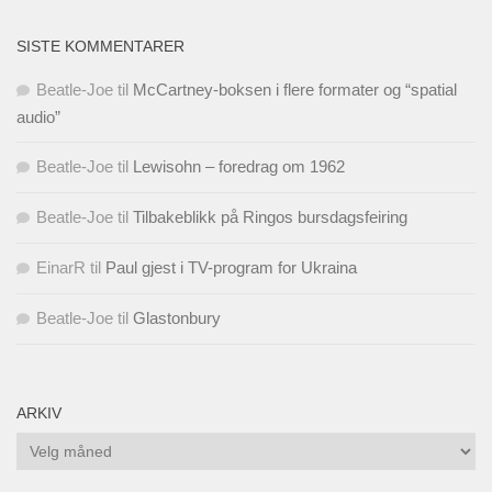
SISTE KOMMENTARER
Beatle-Joe
til
McCartney-boksen i flere formater og “spatial
audio”
Beatle-Joe
til
Lewisohn – foredrag om 1962
Beatle-Joe
til
Tilbakeblikk på Ringos bursdagsfeiring
EinarR
til
Paul gjest i TV-program for Ukraina
Beatle-Joe
til
Glastonbury
ARKIV
Arkiv