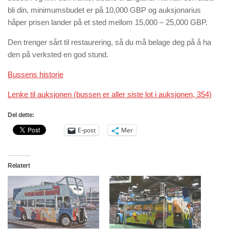
bli din, minimumsbudet er på 10,000 GBP og auksjonarius
håper prisen lander på et sted mellom 15,000 – 25,000 GBP.
Den trenger sårt til restaurering, så du må belage deg på å ha
den på verksted en god stund.
Bussens historie
Lenke til auksjonen (bussen er aller siste lot i auksjonen, 354)
Del dette:
E-post
Mer
Relatert