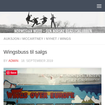
Skip to content
AUKSJON
/
MCCARTNEY
/
NYHET
/
WINGS
Wingsbuss til salgs
BY
ADMIN
·
18. SEPTEMBER 2019
Save